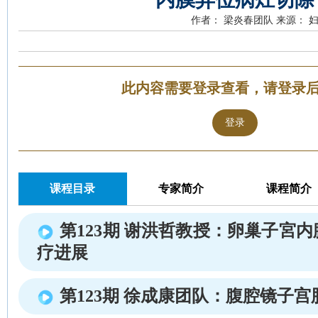
作者： 梁炎春团队
来源： 
此内容需要登录查看，请登录
登录
课程目录
专家简介
课程简介
第123期 谢洪哲教授：卵巢子宮
疗进展
第123期 徐成康团队：腹腔镜子