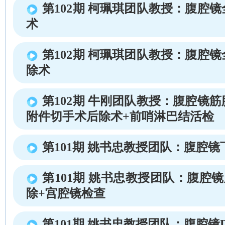
第102期 柯珮琪团队教授：腹腔
术
第102期 柯珮琪团队教授：腹腔
除术
第102期 牛刚团队教授：腹腔镜
附件切手术后除术+前哨淋巴结活检
第101期 姚书忠教授团队：腹腔
第101期 姚书忠教授团队：腹腔镜
除+宫腔镜检查
第101期 姚书忠教授团队：腹腔镜