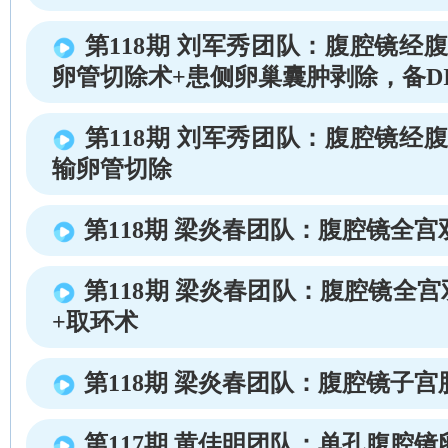
第118期 刘军秀团队：腹腔镜经
卵管切除术+患侧卵巢囊肿剥除，备DI
第118期 刘军秀团队：腹腔镜经
输卵管切除
第118期 梁炎春团队：腹腔镜全
第118期 梁炎春团队：腹腔镜全
+取环术
第118期 梁炎春团队：腹腔镜子
第117期 黄佳明团队：单孔腹腔