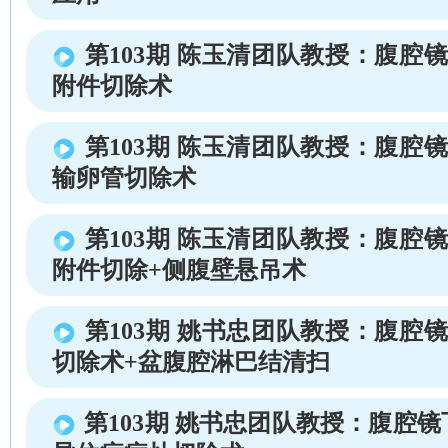
第103期 陈玉清团队教授：腹腔
附件切除术
第103期 陈玉清团队教授：腹腔
输卵管切除术
第103期 陈玉清团队教授：腹腔
附件切除+侧腹壁悬吊术
第103期 姚书忠团队教授：腹腔
切除术+盆腹腔淋巴结清扫
第103期 姚书忠团队教授：腹腔