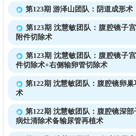
第123期 游泽山团队：阴道成形术
第123期 沈慧敏团队：腹腔镜子
附件切除术
第123期 沈慧敏团队：腹腔镜子
件切除术+右侧输卵管切除术
第122期 沈慧敏团队：腹腔镜卵
术
第122期 沈慧敏团队：腹腔镜深
病灶清除术备输尿管再植术