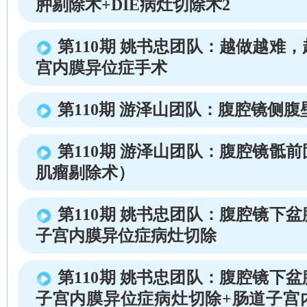
肿剔除术+DIE病灶切除术2
第110期 姚书忠团队：越做越难
宫内膜异位症手术
第110期 游泽山团队：腹腔镜侧
第110期 游泽山团队：腹腔镜骶
肌瘤剔除术）
第110期 姚书忠团队：腹腔镜下
子宫内膜异位症病灶切除
第110期 姚书忠团队：腹腔镜下
子宫内膜异位症病灶切除+肠道子宫