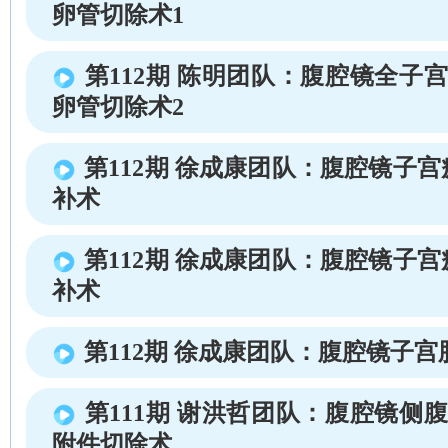
卵管切除术1
第112期 陈明团队：腹腔镜全子
卵管切除术2
第112期 徐成康团队：腹腔镜子
补术
第112期 徐成康团队：腹腔镜子
补术
第112期 徐成康团队：腹腔镜子
第111期 谢洪哲团队：腹腔镜侧
附件切除术