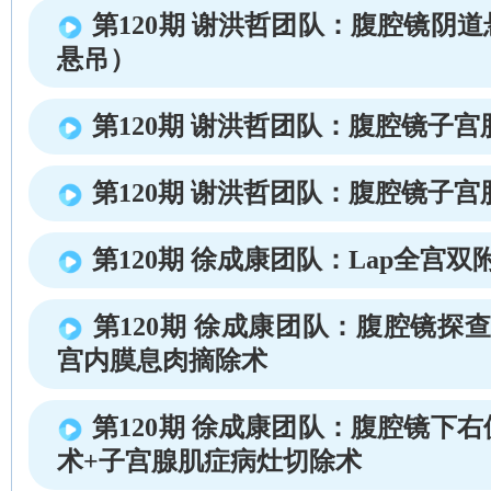
第120期 谢洪哲团队：腹腔镜阴
悬吊）
第120期 谢洪哲团队：腹腔镜子宫
第120期 谢洪哲团队：腹腔镜子宫
第120期 徐成康团队：Lap全宫双
第120期 徐成康团队：腹腔镜探
宫内膜息肉摘除术
第120期 徐成康团队：腹腔镜下
术+子宫腺肌症病灶切除术