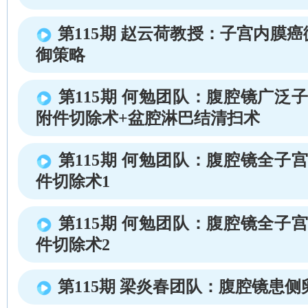
第115期 赵云荷教授：子宫内膜
御策略
第115期 何勉团队：腹腔镜广泛
附件切除术+盆腔淋巴结清扫术
第115期 何勉团队：腹腔镜全子
件切除术1
第115期 何勉团队：腹腔镜全子
件切除术2
第115期 梁炎春团队：腹腔镜患