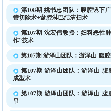
第108期 姚书忠团队：腹腔镜下
管切除术+盆腔淋巴结清扫术
第107期 沈宏伟教授：妇科恶性
作”技术
第107期 游泽山团队：游泽山-腹
第107期 游泽山团队：游泽山-
成型术
第107期 游泽山团队：游泽山-
吊