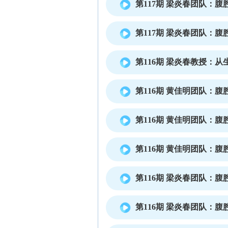
第117期 梁炎春团队：腹
第117期 梁炎春团队：
第116期 梁炎春教授：
第116期 黄佳明团队：
第116期 黄佳明团队：
第116期 黄佳明团队：
第116期 梁炎春团队：
第116期 梁炎春团队：