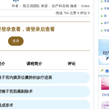
专
作者： 陈玉清团队
来源： 妇产科在线
编者： lichen
专
阅读
764
点赞
0
评论
0
探 
孕
要登录查看，请登录后查看
专
登录
简介
课程简介
评论
推
卵巢子宮内膜异位囊肿的诊疗进展
腹腔镜子宫肌瘤剔除术
卫民视
道成形术