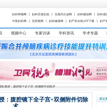
妇科肿瘤网
妇科宫颈在线
生殖内分泌网
妇科微创网
妇科感
中医妇科网
宫腔镜网
妇幼健康网
妇产科在线APP下载
妇产
议
视频中心
专家访谈
学科资讯
学术专题
玉清团队教授：腹腔镜下全子宫+双侧附件切除术
教授：腹腔镜下全子宫+双侧附件切除
最近
术