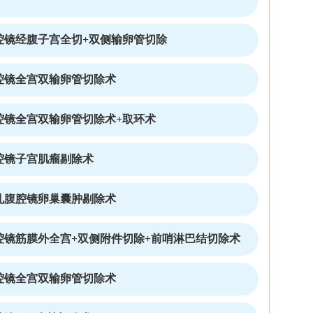
腹腔镜经腹子宫全切+双侧输卵管切除
腹腔镜全宫双输卵管切除术
腹腔镜全宫双输卵管切除术+取环术
腹腔镜子宫肌瘤剔除术
单孔腹腔镜卵巢囊肿剔除术
腹腔镜筋膜外全宫+双侧附件切除+前哨淋巴结切除术
腹腔镜全宫双输卵管切除术