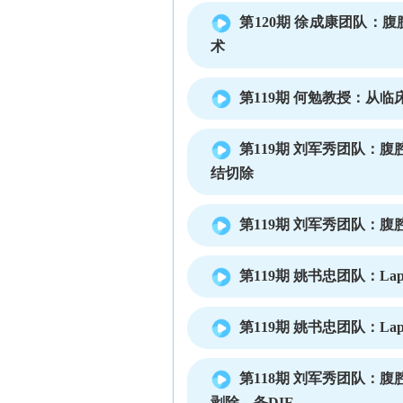
第120期 徐成康团队：
术
第119期 何勉教授：从
第119期 刘军秀团队：
结切除
第119期 刘军秀团队：
第119期 姚书忠团队：La
第119期 姚书忠团队：La
第118期 刘军秀团队：
剥除，备DIE