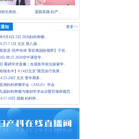
助生殖技...
梁园采撷-妇产...
议通知
更多>>
6年9月4日-5日 2026妇科肿瘤...
.6.27-7.1日 北京 第八届...
英双语·同声传译·零距离国际视野】子宫...
日 08:25 2026空中课堂学...
8日 重磅学术直播｜生殖医学前沿探索学...
报名中】6.14日北京“规范诊疗筑屏...
.4.23-24日 北京 更年期多...
26亚洲妇科肿瘤学会（ASGO）年会
九届妇科肿瘤与微创学术会议暨宫颈癌规范...
.4.17-19日 成都 妇科肿...