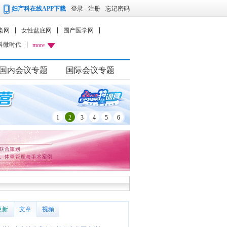
妇产科在线APP下载
登录
注册
忘记密码
染网
女性盆底网
围产医学网
科微时代
more
国内会议专题
国际会议专题
1
2
3
4
5
6
更新
文章
视频