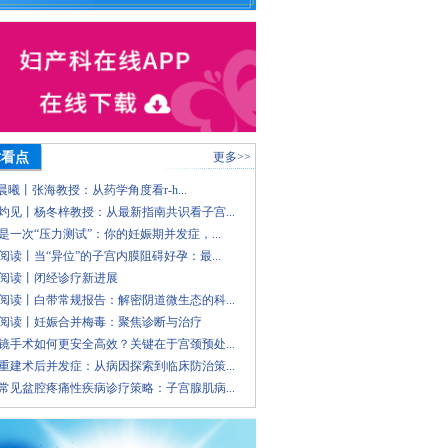
术看点
更多>>
 晨曦丨张海教授：从药学角度看r-h...
灼见丨杨冬梓教授：从最新指南共识看子宫...
是一次“压力测试”：你的妊娠期并发症，...
阅读丨当“异位”的子宫内膜阻碍好孕：最...
阅读丨闭经诊疗新进展
阅读丨白带常规报告：解密阴道微生态的科...
阅读丨妊娠合并梅毒：聚焦诊断与治疗
镜手术如何更安全高效？关键在于宫颈预处...
重建术后并发症：从病因探索到临床防治策...
常见盆腔疼痛性疾病诊疗策略：子宫腺肌病...