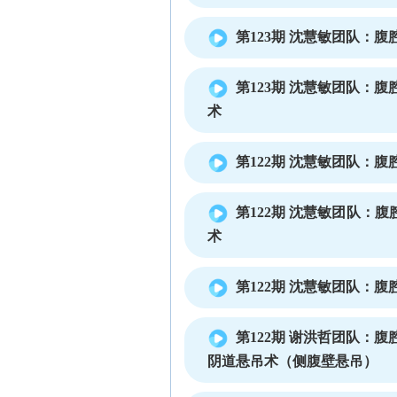
第123期 沈慧敏团队：
第123期 沈慧敏团队：
术
第122期 沈慧敏团队：
第122期 沈慧敏团队：
术
第122期 沈慧敏团队：
第122期 谢洪哲团队：
阴道悬吊术（侧腹壁悬吊）