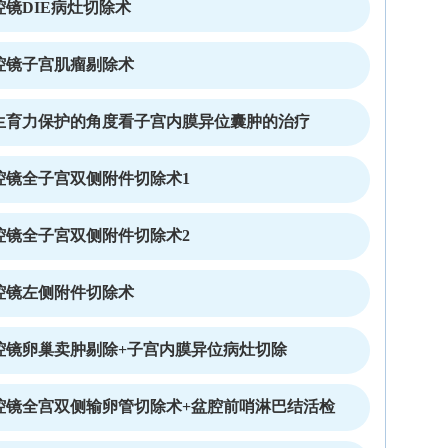
腔镜DIE病灶切除术
腹腔镜子宫肌瘤剔除术
从生育力保护的角度看子宫内膜异位囊肿的治疗
腹腔镜全子宫双侧附件切除术1
腹腔镜全子宮双侧附件切除术2
腹腔镜左侧附件切除术
腹腔镜卵巢卖肿剔除+子宫内膜异位病灶切除
腹腔镜全宫双侧输卵管切除术+盆腔前哨淋巴结活检