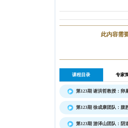
此内容需
课程目录
专家
第123期 谢洪哲教授：
第123期 徐成康团队：
第123期 游泽山团队：阴