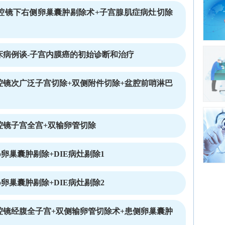
腹腔镜下右侧卵巢囊肿剔除术+子宫腺肌症病灶切除
临床病例谈-子宫内膜癌的初始诊断和治疗
腹腔镜次广泛子宫切除+双侧附件切除+盆腔前哨淋巴
腹腔镜子宫全宫+双输卵管切除
p卵巢囊肿剔除+DIE病灶剔除1
p卵巢囊肿剔除+DIE病灶剔除2
腹腔镜经腹全子宫+双侧输卵管切除术+患侧卵巢囊肿