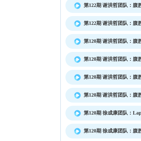
第122期 谢洪哲团队：
第122期 谢洪哲团队：
第120期 谢洪哲团队：
第120期 谢洪哲团队：
第120期 谢洪哲团队：
第120期 谢洪哲团队：
第120期 徐成康团队：L
第120期 徐成康团队：