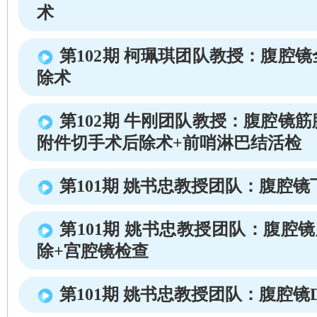
术
第102期 柯珮琪团队教授：腹腔
除术
第102期 牛刚团队教授：腹腔镜
附件切手术后除术+前哨淋巴结活检
第101期 姚书忠教授团队：腹腔
第101期 姚书忠教授团队：腹腔镜
除+宫腔镜检查
第101期 姚书忠教授团队：腹腔镜