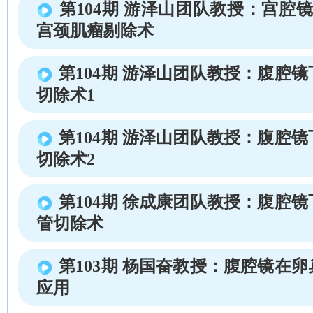
第104期 游泽山团队教授：宫腔
宫颈肌瘤剔除术
第104期 游泽山团队教授：腹腔
切除术1
第104期 游泽山团队教授：腹腔
切除术2
第104期 徐成康团队教授：腹腔
管切除术
第103期 杨国奋教授：腹腔镜在
应用