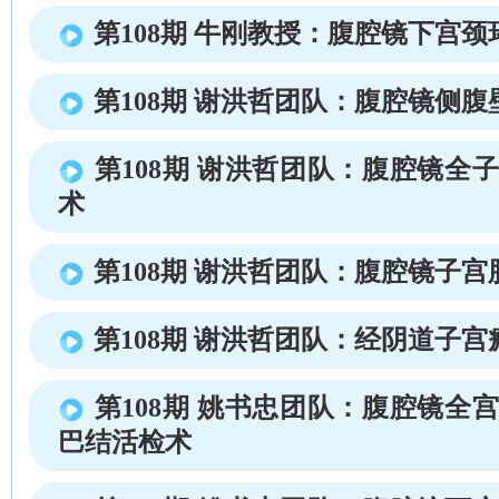
第108期 牛刚教授：腹腔镜下宫颈
第108期 谢洪哲团队：腹腔镜侧
第108期 谢洪哲团队：腹腔镜全
术
第108期 谢洪哲团队：腹腔镜子
第108期 谢洪哲团队：经阴道子
第108期 姚书忠团队：腹腔镜全
巴结活检术