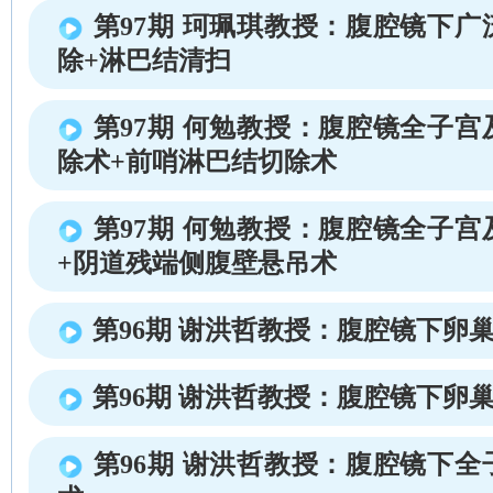
第97期 珂珮琪教授：腹腔镜下
除+淋巴结清扫
第97期 何勉教授：腹腔镜全子
除术+前哨淋巴结切除术
第97期 何勉教授：腹腔镜全子
+阴道残端侧腹壁悬吊术
第96期 谢洪哲教授：腹腔镜下卵
第96期 谢洪哲教授：腹腔镜下卵
第96期 谢洪哲教授：腹腔镜下