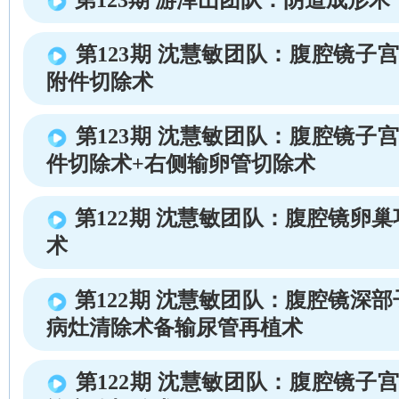
第123期 沈慧敏团队：腹腔镜子
附件切除术
第123期 沈慧敏团队：腹腔镜子
件切除术+右侧输卵管切除术
第122期 沈慧敏团队：腹腔镜卵
术
第122期 沈慧敏团队：腹腔镜深
病灶清除术备输尿管再植术
第122期 沈慧敏团队：腹腔镜子