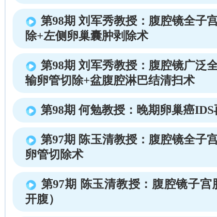
第98期 刘军秀教授：腹腔镜全子
除+左侧卵巢囊肿剥除术
第98期 刘军秀教授：腹腔镜广泛
输卵管切除+盆腹腔淋巴结清扫术
第98期 何勉教授：晚期卵巢癌ID
第97期 陈玉清教授：腹腔镜全子
卵管切除术
第97期 陈玉清教授：腹腔镜子
开腹）