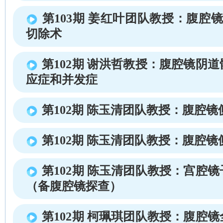
第103期 姜红叶团队教授：腹腔
切除术
第102期 谢洪哲教授：腹腔镜阴
应症和并发症
第102期 陈玉清团队教授：腹腔镜
第102期 陈玉清团队教授：腹腔镜
第102期 陈玉清团队教授：宫腔
（备腹腔镜探查）
第102期 柯珮琪团队教授：腹腔