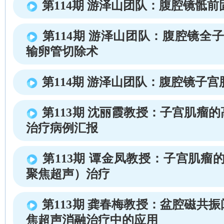
第114期 游泽山团队：腹腔镜骶前
第114期 游泽山团队：腹腔镜全
输卵管切除术
第114期 游泽山团队：腹腔镜子
第113期 沈丽霞教授：子宫肌瘤
治疗病例汇报
第113期 谭金凤教授：子宫肌瘤的
聚焦超声）治疗
第113期 龚春梅教授：盆腔磁共
焦超声消融治疗中的应用