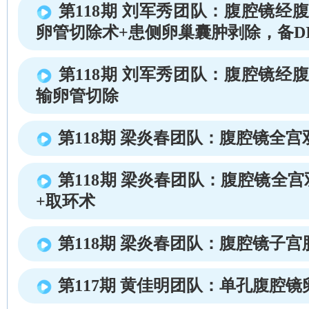
第118期 刘军秀团队：腹腔镜经
卵管切除术+患侧卵巢囊肿剥除，备DI
第118期 刘军秀团队：腹腔镜经
输卵管切除
第118期 梁炎春团队：腹腔镜全
第118期 梁炎春团队：腹腔镜全
+取环术
第118期 梁炎春团队：腹腔镜子
第117期 黄佳明团队：单孔腹腔