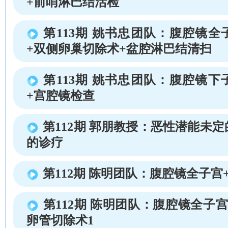
+前哨淋巴结活检
第113期 姚书忠团队：腹腔镜
+双侧卵巢切除术+盆腔淋巴结清扫
第113期 姚书忠团队：腹腔镜
+宫腔镜检查
第112期 郭朋教授：恶性潜能未
的诊疗
第112期 陈明团队：腹腔镜全子宫
第112期 陈明团队：腹腔镜全子
卵管切除术1