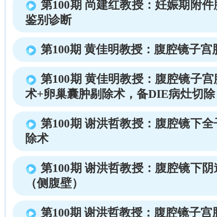
第100期 尚建红教授：妊娠期附
鉴别诊断
第100期 黄佳明教授：腹腔镜子
第100期 黄佳明教授：腹腔镜子
术+卵巢囊肿剔除术，备DIE病灶切除
第100期 谢洪哲教授：腹腔镜下
除术
第100期 谢洪哲教授：腹腔镜下
（侧腹壁）
第100期 谢洪哲教授：腹腔镜子宫