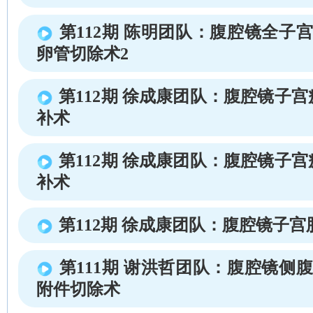
第112期 陈明团队：腹腔镜全子
卵管切除术2
第112期 徐成康团队：腹腔镜子
补术
第112期 徐成康团队：腹腔镜子
补术
第112期 徐成康团队：腹腔镜子
第111期 谢洪哲团队：腹腔镜侧
附件切除术