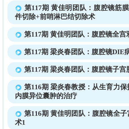
第117期 黄佳明团队：腹腔镜筋
件切除+前哨淋巴结切除术
第117期 黄佳明团队：腹腔镜全
第117期 梁炎春团队：腹腔镜DI
第117期 梁炎春团队：腹腔镜子
第116期 梁炎春教授：从生育力
内膜异位囊肿的治疗
第116期 黄佳明团队：腹腔镜全
术1