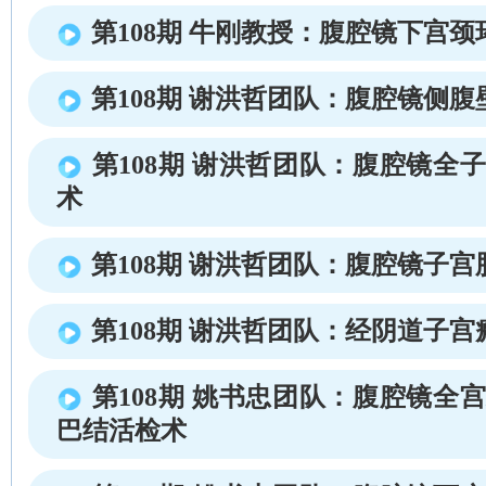
第108期 牛刚教授：腹腔镜下宫颈
第108期 谢洪哲团队：腹腔镜侧
第108期 谢洪哲团队：腹腔镜全
术
第108期 谢洪哲团队：腹腔镜子
第108期 谢洪哲团队：经阴道子
第108期 姚书忠团队：腹腔镜全
巴结活检术