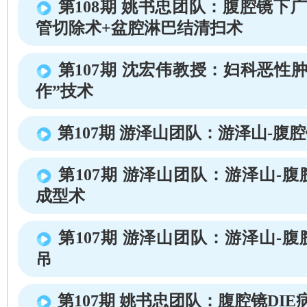
第108期 姚书忠团队：腹腔镜下
管切除术+盆腔淋巴结清扫术
第107期 沈宏伟教授：妇科恶性
作”技术
第107期 游泽山团队：游泽山-腹
第107期 游泽山团队：游泽山-
成型术
第107期 游泽山团队：游泽山-
吊
第107期 姚书忠团队：腹腔镜DI