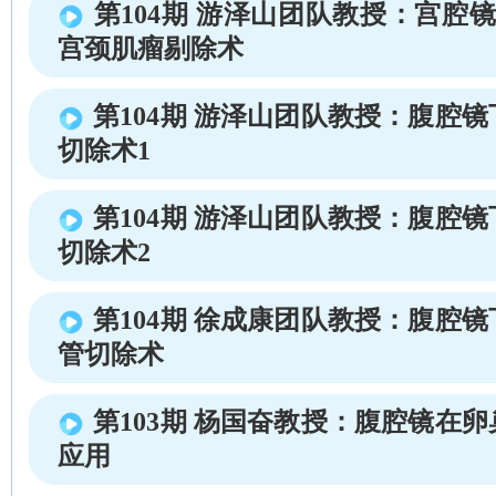
第104期 游泽山团队教授：宫腔
宫颈肌瘤剔除术
第104期 游泽山团队教授：腹腔
切除术1
第104期 游泽山团队教授：腹腔
切除术2
第104期 徐成康团队教授：腹腔
管切除术
第103期 杨国奋教授：腹腔镜在
应用