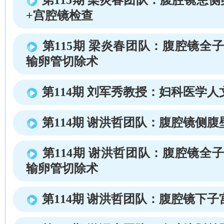
+宫腔镜检查
第115期 梁炎春团队：腹腔镜全
输卵管切除术
第114期 刘军秀教授：妇科医学人
第114期 谢洪哲团队：腹腔镜侧
第114期 谢洪哲团队：腹腔镜全
输卵管切除术
第114期 谢洪哲团队：腹腔镜下