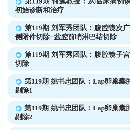
第119期 何勉教授：从临床病例
初始诊断和治疗
第119期 刘军秀团队：腹腔镜次
侧附件切除+盆腔前哨淋巴结切除
第119期 刘军秀团队：腹腔镜子
切除
第119期 姚书忠团队：Lap卵巢囊
剔除1
第119期 姚书忠团队：Lap卵巢囊
剔除2