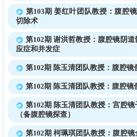
第103期 姜红叶团队教授：腹腔
切除术
第102期 谢洪哲教授：腹腔镜阴
应症和并发症
第102期 陈玉清团队教授：腹腔镜
第102期 陈玉清团队教授：腹腔镜
第102期 陈玉清团队教授：宫腔
（备腹腔镜探查）
第102期 柯珮琪团队教授：腹腔