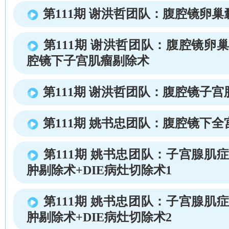
第111期 谢洪哲团队：腹腔镜卵
第111期 谢洪哲团队：腹腔镜卵
腔镜下子宫肌瘤剔除术
第111期 谢洪哲团队：腹腔镜子
第111期 姚书忠团队：腹腔镜下
第111期 姚书忠团队：子宫腺肌
肿剔除术+DIE病灶切除术1
第111期 姚书忠团队：子宫腺肌
肿剔除术+DIE病灶切除术2