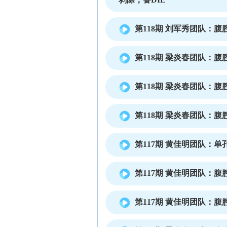
第118期 刘军秀团队：
第118期 梁炎春团队：
第118期 梁炎春团队：
第118期 梁炎春团队：
第117期 黄佳明团队：
第117期 黄佳明团队：
第117期 黄佳明团队：