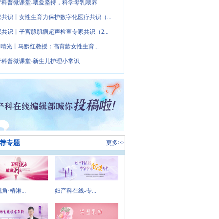
产科普微课堂-喂爱坚持，科学母乳喂养
家共识丨女性生育力保护数字化医疗共识（...
家共识丨子宫腺肌病超声检查专家共识（2...
· 晴光丨马黔红教授：高育龄女性生育...
产科普微课堂-新生儿护理小常识
荐专题
更多>>
角·椿淋...
妇产科在线-专...