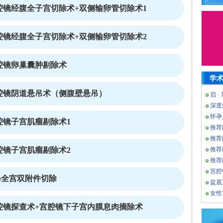
腹腔镜经腹全子宫切除术+双侧输卵管切除术1
腹腔镜经腹全子宫切除术+双侧输卵管切除术2
腹腔镜卵巢囊肿剔除术
学
腹腔镜阴道悬吊术（侧腹壁悬吊）
启 ·
深度
怀孕
腹腔镜子宫肌瘤剔除术1
推荐
推荐
推荐
腹腔镜子宫肌瘤剔除术2
推荐
宫腔
ap全宫双附件切除
盆底
女性
腹腔镜探查术+宫腔镜下子宫内膜息肉摘除术