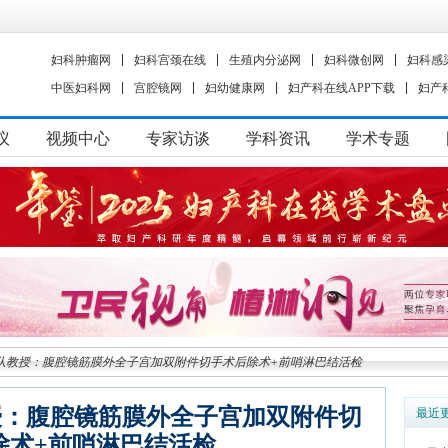
妇科肿瘤网
妇科宫颈在线
生殖内分泌网
妇科微创网
妇科感
中医妇科网
宫腔镜网
妇幼健康网
妇产科在线APP下载
妇产
议
视频中心
专家访谈
学科资讯
学术专题
刚团队教授：腹腔镜筋膜外全子宫加双附件切手术后除术+前哨淋巴结活检
教授：腹腔镜筋膜外全子宫加双附件切
最近
除术+前哨淋巴结活检