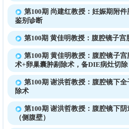
第100期 尚建红教授：妊娠期附
鉴别诊断
第100期 黄佳明教授：腹腔镜子
第100期 黄佳明教授：腹腔镜子
术+卵巢囊肿剔除术，备DIE病灶切除
第100期 谢洪哲教授：腹腔镜下
除术
第100期 谢洪哲教授：腹腔镜下
（侧腹壁）