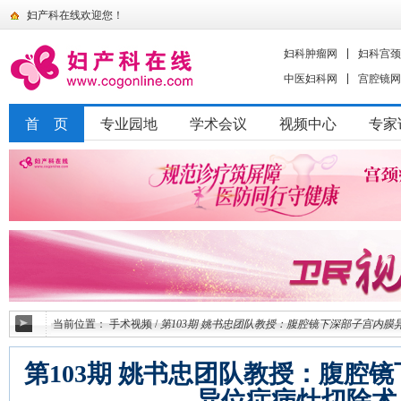
妇产科在线欢迎您！
妇科肿瘤网
妇科宫颈
中医妇科网
宫腔镜网
首 页
专业园地
学术会议
视频中心
专家
当前位置：
手术视频
/
第103期 姚书忠团队教授：腹腔镜下深部子宫内膜
第103期 姚书忠团队教授：腹腔
异位症病灶切除术