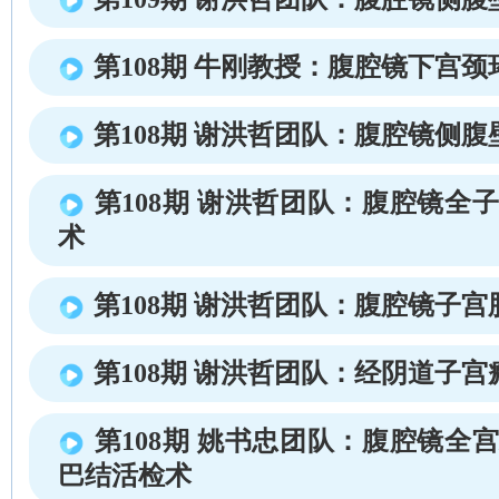
第108期 牛刚教授：腹腔镜下宫颈
第108期 谢洪哲团队：腹腔镜侧
第108期 谢洪哲团队：腹腔镜全
术
第108期 谢洪哲团队：腹腔镜子
第108期 谢洪哲团队：经阴道子
第108期 姚书忠团队：腹腔镜全
巴结活检术