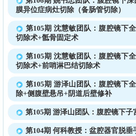
第106期 姚书忠团队：腹腔镜下
膜异位症病灶切除（备肠管切除）
第105期 沈慧敏团队：腹腔镜下
切除术+骶骨固定术
第105期 沈慧敏团队：腹腔镜下
切除术+前哨淋巴结切除术
第105期 游泽山团队：腹腔镜下
除+侧腹壁悬吊+阴道后壁修补
第105期 游泽山团队：腹腔镜下
第104期 何科教授：盆腔器官脱