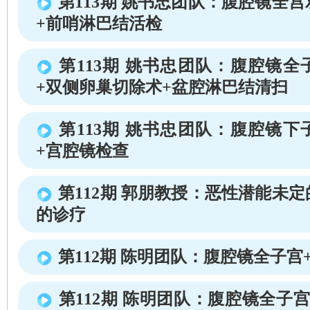
第113期 姚书忠团队：腹腔镜全
+前哨淋巴结活检
第113期 姚书忠团队：腹腔镜
+双侧卵巢切除术+盆腔淋巴结清扫
第113期 姚书忠团队：腹腔镜
+宫腔镜检查
第112期 郭朋教授：恶性潜能未
的诊疗
第112期 陈明团队：腹腔镜全子宫
第112期 陈明团队：腹腔镜全子