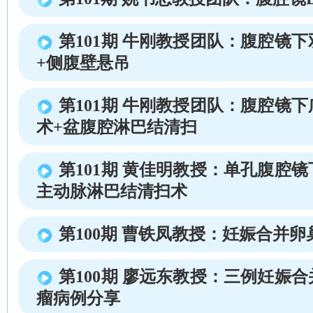
第101期 牛刚教授团队：腹腔镜
+侧腹壁悬吊
第101期 牛刚教授团队：腹腔镜
术+盆腹腔淋巴结清扫
第101期 黄佳明教授：单孔腹腔
主动脉淋巴结清扫术
第100期 曹铁凤教授：妊娠合并卵
第100期 廖远东教授：三例妊娠
瘤病例分享