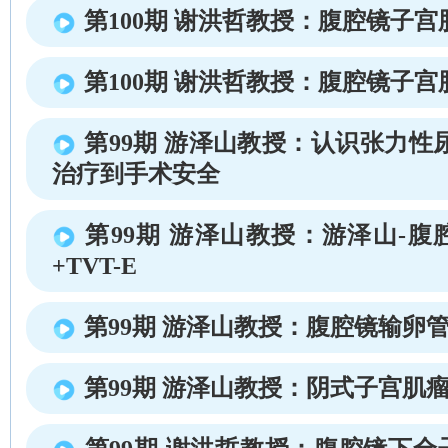
第100期 谢洪哲教授：腹腔镜子宫
第100期 谢洪哲教授：腹腔镜子宫
第99期 游泽山教授：认识张力性
治疗到手术安全
第99期 游泽山教授：游泽山-
+TVT-E
第99期 游泽山教授：腹腔镜输卵
第99期 游泽山教授：阴式子宫肌