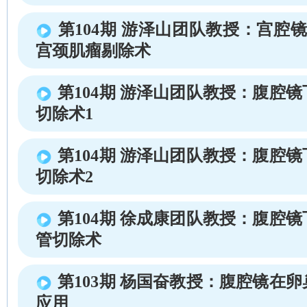
第104期 游泽山团队教授：宫腔
宫颈肌瘤剔除术
第104期 游泽山团队教授：腹腔
切除术1
第104期 游泽山团队教授：腹腔
切除术2
第104期 徐成康团队教授：腹腔
管切除术
第103期 杨国奋教授：腹腔镜在
应用