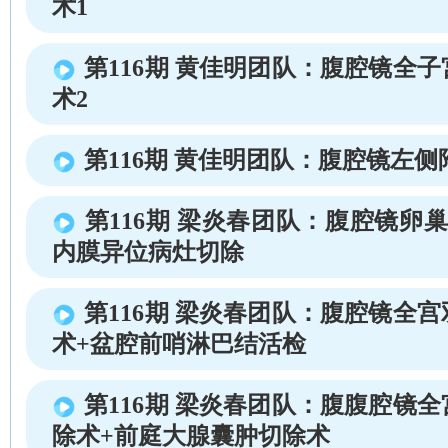
术1
第116期 黄佳明团队：腹腔镜全
术2
第116期 黄佳明团队：腹腔镜左
第116期 梁炎春团队：腹腔镜卵
内膜异位病灶切除
第116期 梁炎春团队：腹腔镜全
术+盆腔前哨淋巴结活检
第116期 梁炎春团队：腹腹腔镜
除术+前庭大腺囊肿切除术