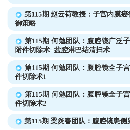
第115期 赵云荷教授：子宫内膜
御策略
第115期 何勉团队：腹腔镜广泛
附件切除术+盆腔淋巴结清扫术
第115期 何勉团队：腹腔镜全子
件切除术1
第115期 何勉团队：腹腔镜全子
件切除术2
第115期 梁炎春团队：腹腔镜患