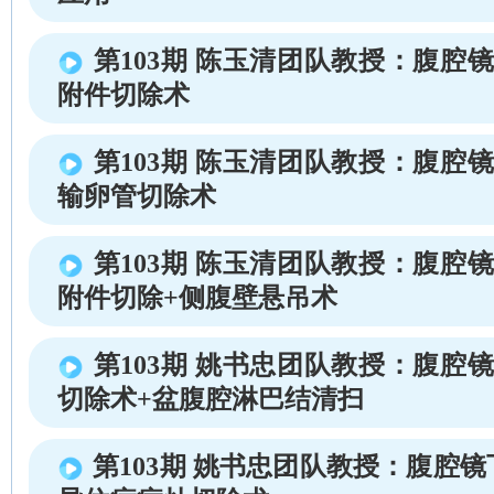
第103期 陈玉清团队教授：腹腔
附件切除术
第103期 陈玉清团队教授：腹腔
输卵管切除术
第103期 陈玉清团队教授：腹腔
附件切除+侧腹壁悬吊术
第103期 姚书忠团队教授：腹腔
切除术+盆腹腔淋巴结清扫
第103期 姚书忠团队教授：腹腔