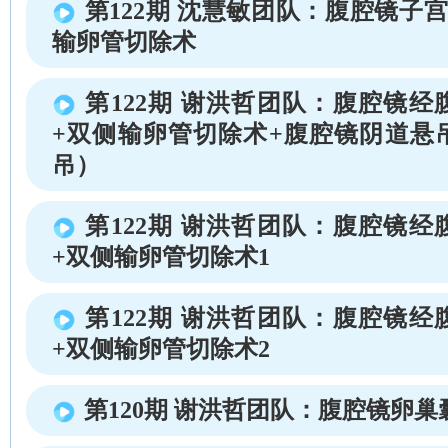
第122期 沈慧敏团队：腹腔镜子
输卵管切除术
第122期 谢洪哲团队：腹腔镜
+双侧输卵管切除术+腹腔镜阴道悬
吊）
第122期 谢洪哲团队：腹腔镜
+双侧输卵管切除术1
第122期 谢洪哲团队：腹腔镜
+双侧输卵管切除术2
第120期 谢洪哲团队：腹腔镜卵