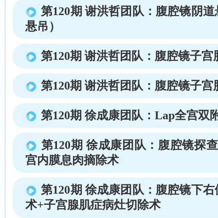
第120期 谢洪哲团队：腹腔镜阴
悬吊）
第120期 谢洪哲团队：腹腔镜子宫
第120期 谢洪哲团队：腹腔镜子宫
第120期 徐成康团队：Lap全宫双
第120期 徐成康团队：腹腔镜探
宫内膜息肉摘除术
第120期 徐成康团队：腹腔镜下
术+子宫腺肌症病灶切除术