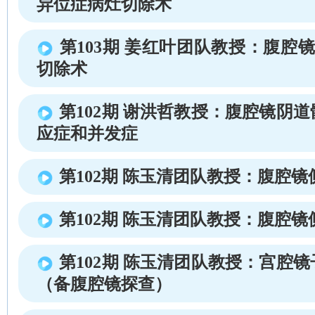
异位症病灶切除术
第103期 姜红叶团队教授：腹腔
切除术
第102期 谢洪哲教授：腹腔镜阴
应症和并发症
第102期 陈玉清团队教授：腹腔镜
第102期 陈玉清团队教授：腹腔镜
第102期 陈玉清团队教授：宫腔
（备腹腔镜探查）