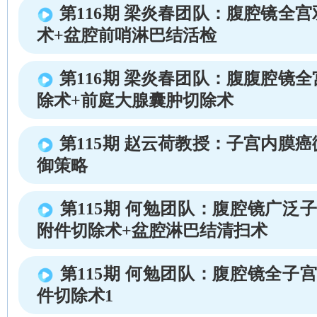
第116期 梁炎春团队：腹腔镜全
术+盆腔前哨淋巴结活检
第116期 梁炎春团队：腹腹腔镜
除术+前庭大腺囊肿切除术
第115期 赵云荷教授：子宫内膜
御策略
第115期 何勉团队：腹腔镜广泛
附件切除术+盆腔淋巴结清扫术
第115期 何勉团队：腹腔镜全子
件切除术1