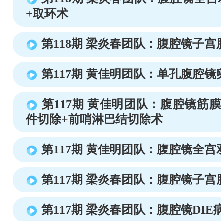
+取环术
第118期 梁炎春团队：腹腔镜子
第117期 黄佳明团队：单孔腹腔
第117期 黄佳明团队：腹腔镜筋
件切除+前哨淋巴结切除术
第117期 黄佳明团队：腹腔镜全
第117期 梁炎春团队：腹腔镜子
第117期 梁炎春团队：腹腔镜DI