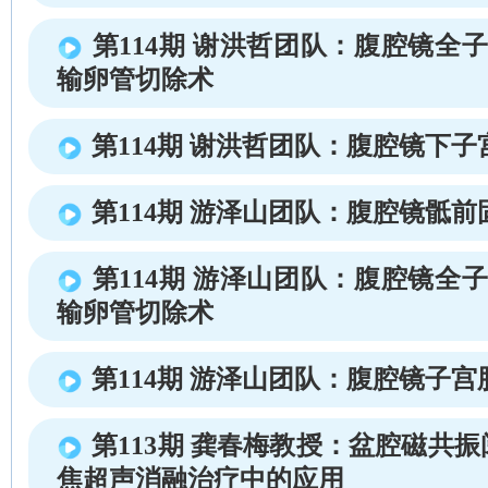
第114期 谢洪哲团队：腹腔镜全
输卵管切除术
第114期 谢洪哲团队：腹腔镜下
第114期 游泽山团队：腹腔镜骶前
第114期 游泽山团队：腹腔镜全
输卵管切除术
第114期 游泽山团队：腹腔镜子
第113期 龚春梅教授：盆腔磁共
焦超声消融治疗中的应用