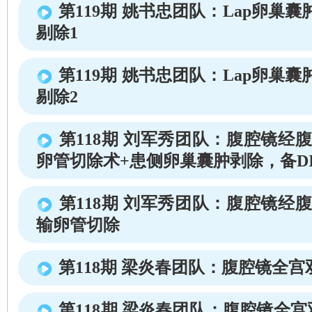
第119期 姚书忠团队：Lap卵巢囊
剔除1
第119期 姚书忠团队：Lap卵巢囊
剔除2
第118期 刘军秀团队：腹腔镜经
卵管切除术+患侧卵巢囊肿剥除，备DI
第118期 刘军秀团队：腹腔镜经
输卵管切除
第118期 梁炎春团队：腹腔镜全
第118期 梁炎春团队：腹腔镜全