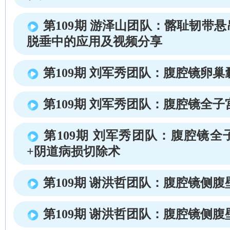
第109期 游泽山团队：髂耻韧带
脱垂中的应用及视频分享
第109期 刘军秀团队：腹腔镜卵
第109期 刘军秀团队：腹腔镜全
第109期 刘军秀团队：腹腔镜
+阴道病损切除术
第109期 谢洪哲团队：腹腔镜侧腹
第109期 谢洪哲团队：腹腔镜侧腹