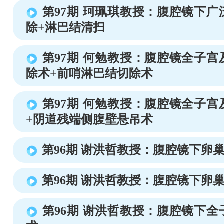
第97期 珂珮琪教授：腹腔镜下
除+淋巴结清扫
第97期 何勉教授：腹腔镜全子
除术+前哨淋巴结切除术
第97期 何勉教授：腹腔镜全子
+阴道残端侧腹壁悬吊术
第96期 谢洪哲教授：腹腔镜下卵
第96期 谢洪哲教授：腹腔镜下卵
第96期 谢洪哲教授：腹腔镜下