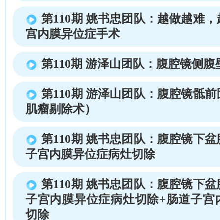
第110期 姚书忠团队：越做越难
宫内膜异位症手术
第110期 游泽山团队：腹腔镜侧
第110期 游泽山团队：腹腔镜骶
肌瘤剔除术）
第110期 姚书忠团队：腹腔镜下
子宫内膜异位症病灶切除
第110期 姚书忠团队：腹腔镜下
子宫内膜异位症病灶切除+肠道子宫
切除