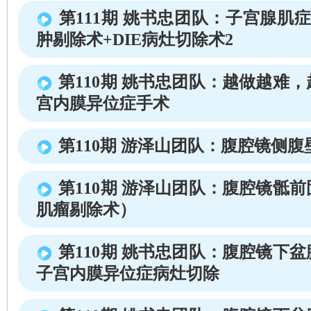
第111期 姚书忠团队：子宫腺肌
肿剔除术+DIE病灶切除术2
第110期 姚书忠团队：越做越难
宫内膜异位症手术
第110期 游泽山团队：腹腔镜侧
第110期 游泽山团队：腹腔镜骶
肌瘤剔除术）
第110期 姚书忠团队：腹腔镜下
子宫内膜异位症病灶切除