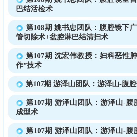
巴结活检术
第108期 姚书忠团队：腹腔镜下
管切除术+盆腔淋巴结清扫术
第107期 沈宏伟教授：妇科恶性
作”技术
第107期 游泽山团队：游泽山-腹
第107期 游泽山团队：游泽山-
成型术
第107期 游泽山团队：游泽山-