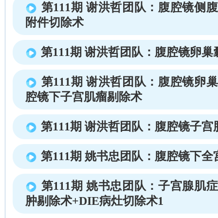
第111期 谢洪哲团队：腹腔镜侧
附件切除术
第111期 谢洪哲团队：腹腔镜卵
第111期 谢洪哲团队：腹腔镜卵
腔镜下子宫肌瘤剔除术
第111期 谢洪哲团队：腹腔镜子
第111期 姚书忠团队：腹腔镜下
第111期 姚书忠团队：子宫腺肌
肿剔除术+DIE病灶切除术1