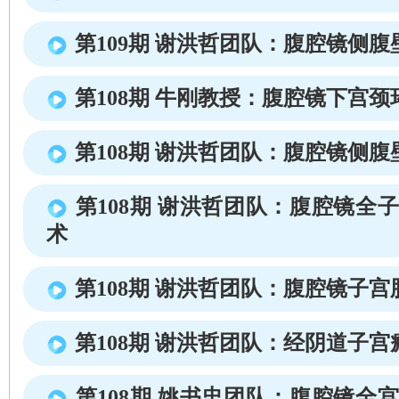
第109期 谢洪哲团队：腹腔镜侧腹
第108期 牛刚教授：腹腔镜下宫颈
第108期 谢洪哲团队：腹腔镜侧
第108期 谢洪哲团队：腹腔镜全
术
第108期 谢洪哲团队：腹腔镜子
第108期 谢洪哲团队：经阴道子
第108期 姚书忠团队：腹腔镜全