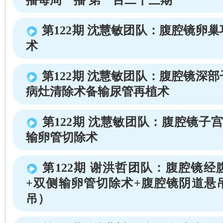
第122期 沈慧敏团队：腹腔镜卵
术
第122期 沈慧敏团队：腹腔镜深
病灶清除术备输尿管再植术
第122期 沈慧敏团队：腹腔镜子
输卵管切除术
第122期 谢洪哲团队：腹腔镜
+双侧输卵管切除术+腹腔镜阴道悬
吊）