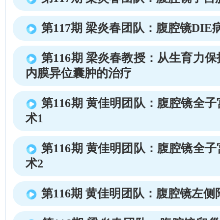
第117期 梁炎春团队：腹腔镜DI
第116期 梁炎春教授：从生育力
内膜异位囊肿的治疗
第116期 黄佳明团队：腹腔镜全
术1
第116期 黄佳明团队：腹腔镜全
术2
第116期 黄佳明团队：腹腔镜左