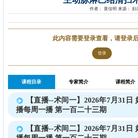
作者： 黄佳明
来源： 妇
此内容需要登录查看，请登录
登录
课程目录
专家简介
课程简介
【直播--术间一】2026年7月31
播每周一播 第一百二十三期
【直播--术间二】2026年7月31
播每周一播 第一百二十三期