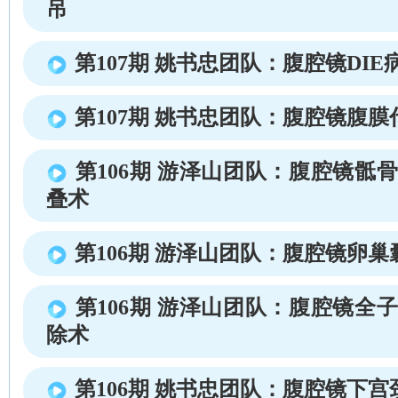
吊
第107期 姚书忠团队：腹腔镜DI
第107期 姚书忠团队：腹腔镜腹
第106期 游泽山团队：腹腔镜骶
叠术
第106期 游泽山团队：腹腔镜卵
第106期 游泽山团队：腹腔镜全
除术
第106期 姚书忠团队：腹腔镜下