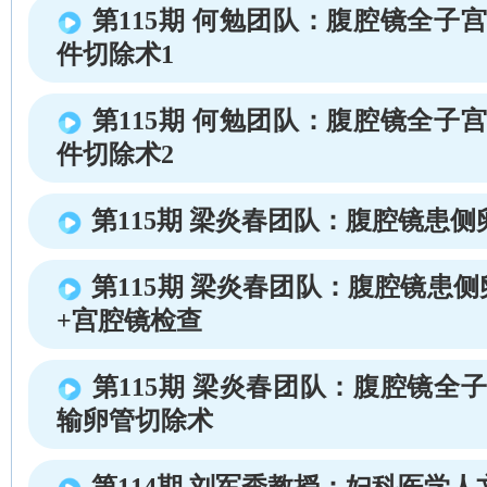
第115期 何勉团队：腹腔镜全子
件切除术1
第115期 何勉团队：腹腔镜全子
件切除术2
第115期 梁炎春团队：腹腔镜患
第115期 梁炎春团队：腹腔镜患
+宫腔镜检查
第115期 梁炎春团队：腹腔镜全
输卵管切除术
第114期 刘军秀教授：妇科医学人