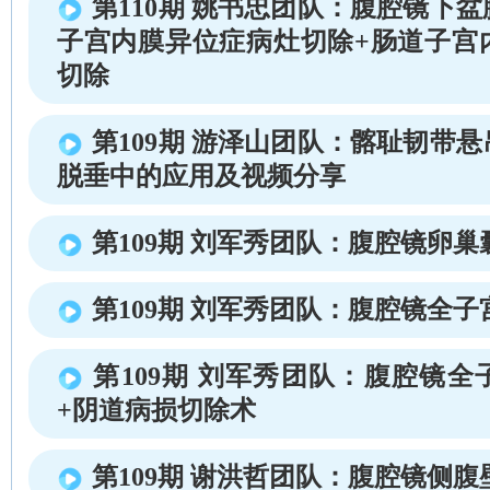
第110期 姚书忠团队：腹腔镜下
子宫内膜异位症病灶切除+肠道子宫
切除
第109期 游泽山团队：髂耻韧带
脱垂中的应用及视频分享
第109期 刘军秀团队：腹腔镜卵
第109期 刘军秀团队：腹腔镜全
第109期 刘军秀团队：腹腔镜
+阴道病损切除术
第109期 谢洪哲团队：腹腔镜侧腹