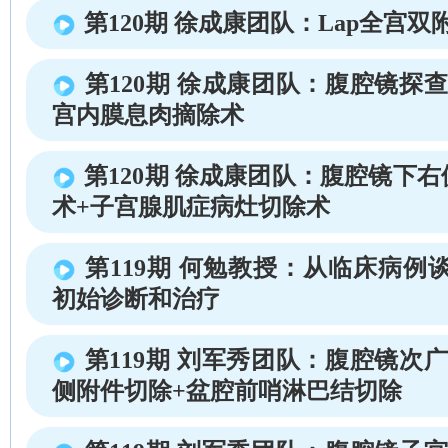
第120期 徐成康团队：Lap全宫双
第120期 徐成康团队：腹腔镜探
宫内膜息肉摘除术
第120期 徐成康团队：腹腔镜下
术+子宫腺肌症病灶切除术
第119期 何勉教授：从临床病例
初始诊断和治疗
第119期 刘军秀团队：腹腔镜次
侧附件切除+盆腔前哨淋巴结切除