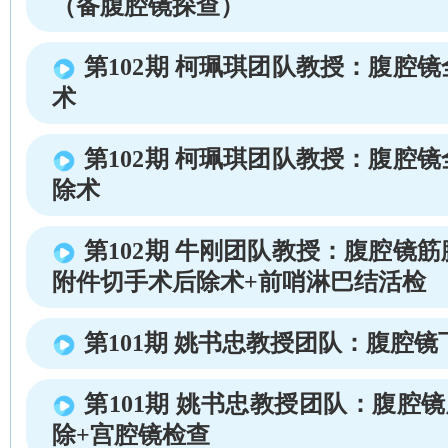
（备腹腔镜探查）
第102期 柯珮琪团队教授：腹腔
术
第102期 柯珮琪团队教授：腹腔
除术
第102期 牛刚团队教授：腹腔镜
附件切手术后除术+前哨淋巴结活检
第101期 姚书忠教授团队：腹腔
第101期 姚书忠教授团队：腹腔镜
除+宫腔镜检查