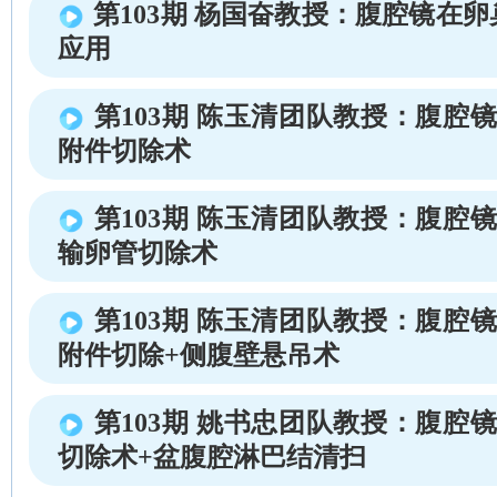
第103期 杨国奋教授：腹腔镜在
应用
第103期 陈玉清团队教授：腹腔
附件切除术
第103期 陈玉清团队教授：腹腔
输卵管切除术
第103期 陈玉清团队教授：腹腔
附件切除+侧腹壁悬吊术
第103期 姚书忠团队教授：腹腔
切除术+盆腹腔淋巴结清扫