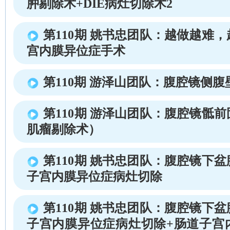
肿剔除术+DIE病灶切除术2
第110期 姚书忠团队：越做越难
宫内膜异位症手术
第110期 游泽山团队：腹腔镜侧
第110期 游泽山团队：腹腔镜骶
肌瘤剔除术）
第110期 姚书忠团队：腹腔镜下
子宫内膜异位症病灶切除
第110期 姚书忠团队：腹腔镜下
子宫内膜异位症病灶切除+肠道子宫