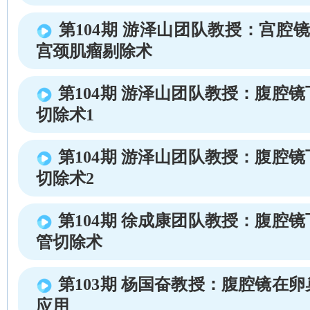
第104期 游泽山团队教授：宫腔
宫颈肌瘤剔除术
第104期 游泽山团队教授：腹腔
切除术1
第104期 游泽山团队教授：腹腔
切除术2
第104期 徐成康团队教授：腹腔
管切除术
第103期 杨国奋教授：腹腔镜在
应用