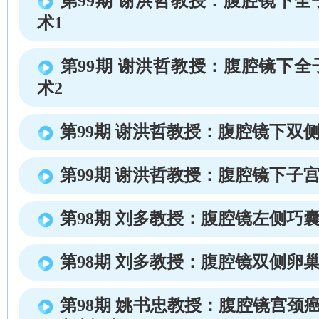
第99期 谢洪哲教授：腹腔镜下
术1
第99期 谢洪哲教授：腹腔镜下
术2
第99期 谢洪哲教授：腹腔镜下双
第99期 谢洪哲教授：腹腔镜下子
第98期 刘多教授：腹腔镜左侧巧
第98期 刘多教授：腹腔镜双侧卵
第98期 姚书忠教授：腹腔镜宫颈