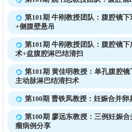
第101期 牛刚教授团队：腹腔镜
+侧腹壁悬吊
第101期 牛刚教授团队：腹腔镜
术+盆腹腔淋巴结清扫
第101期 黄佳明教授：单孔腹腔
主动脉淋巴结清扫术
第100期 曹铁凤教授：妊娠合并卵
第100期 廖远东教授：三例妊娠
瘤病例分享