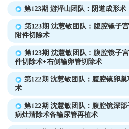
第123期 游泽山团队：阴道成形术
第123期 沈慧敏团队：腹腔镜子
附件切除术
第123期 沈慧敏团队：腹腔镜子
件切除术+右侧输卵管切除术
第122期 沈慧敏团队：腹腔镜卵
术
第122期 沈慧敏团队：腹腔镜深
病灶清除术备输尿管再植术