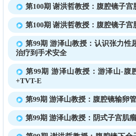
第100期 谢洪哲教授：腹腔镜子宫
第100期 谢洪哲教授：腹腔镜子宫
第99期 游泽山教授：认识张力性
治疗到手术安全
第99期 游泽山教授：游泽山-
+TVT-E
第99期 游泽山教授：腹腔镜输卵
第99期 游泽山教授：阴式子宫肌