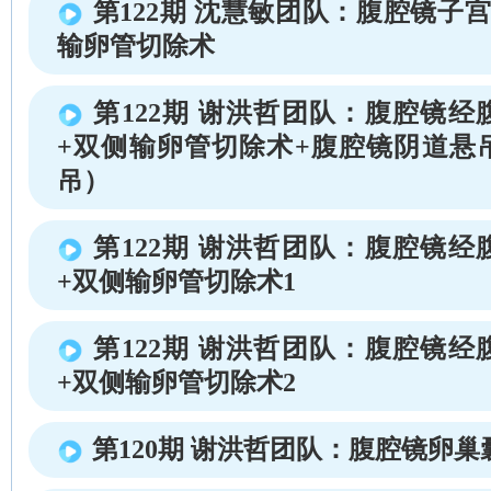
第122期 沈慧敏团队：腹腔镜子
输卵管切除术
第122期 谢洪哲团队：腹腔镜
+双侧输卵管切除术+腹腔镜阴道悬
吊）
第122期 谢洪哲团队：腹腔镜
+双侧输卵管切除术1
第122期 谢洪哲团队：腹腔镜
+双侧输卵管切除术2
第120期 谢洪哲团队：腹腔镜卵