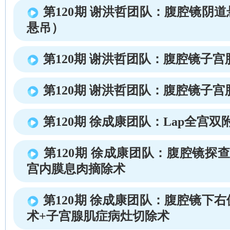
第120期 谢洪哲团队：腹腔镜阴
悬吊）
第120期 谢洪哲团队：腹腔镜子宫
第120期 谢洪哲团队：腹腔镜子宫
第120期 徐成康团队：Lap全宫双
第120期 徐成康团队：腹腔镜探
宫内膜息肉摘除术
第120期 徐成康团队：腹腔镜下
术+子宫腺肌症病灶切除术