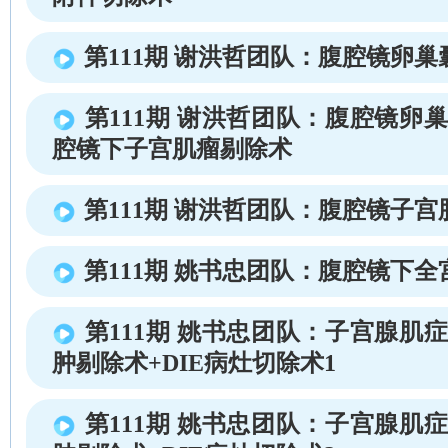
第111期 谢洪哲团队：腹腔镜卵
第111期 谢洪哲团队：腹腔镜卵
腔镜下子宫肌瘤剔除术
第111期 谢洪哲团队：腹腔镜子
第111期 姚书忠团队：腹腔镜下
第111期 姚书忠团队：子宫腺肌
肿剔除术+DIE病灶切除术1
第111期 姚书忠团队：子宫腺肌