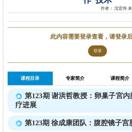
作者： 沈宏伟
来
此内容需要登录查看，请登录
登录
课程目录
专家简介
课程简介
第123期 谢洪哲教授：卵巢子宮
疗进展
第123期 徐成康团队：腹腔镜子