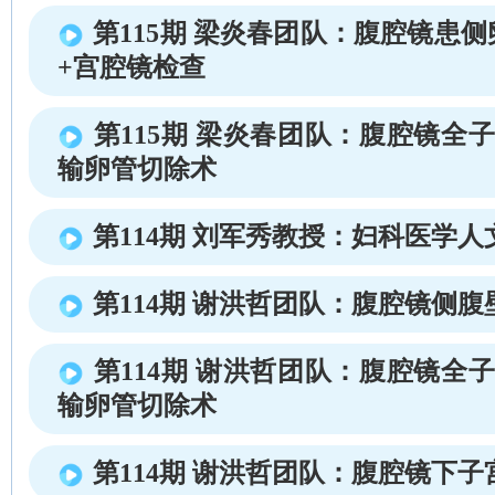
第115期 梁炎春团队：腹腔镜患
+宫腔镜检查
第115期 梁炎春团队：腹腔镜全
输卵管切除术
第114期 刘军秀教授：妇科医学人
第114期 谢洪哲团队：腹腔镜侧
第114期 谢洪哲团队：腹腔镜全
输卵管切除术
第114期 谢洪哲团队：腹腔镜下