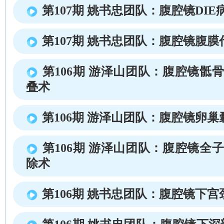
第107期 姚书忠团队：腹腔镜DI
第107期 姚书忠团队：腹腔镜腹
第106期 游泽山团队：腹腔镜骶
叠术
第106期 游泽山团队：腹腔镜卵
第106期 游泽山团队：腹腔镜全
除术
第106期 姚书忠团队：腹腔镜下