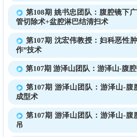
第108期 姚书忠团队：腹腔镜下
管切除术+盆腔淋巴结清扫术
第107期 沈宏伟教授：妇科恶性
作”技术
第107期 游泽山团队：游泽山-腹
第107期 游泽山团队：游泽山-
成型术
第107期 游泽山团队：游泽山-
吊