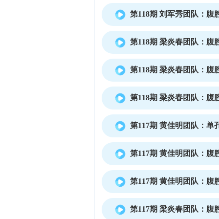
第118期 刘军秀团队：
第118期 梁炎春团队：
第118期 梁炎春团队：
第118期 梁炎春团队：
第117期 黄佳明团队：
第117期 黄佳明团队：
第117期 黄佳明团队：
第117期 梁炎春团队：腹