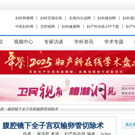
妇科肿瘤网
妇科宫颈在线
生殖内分泌网
妇科微创网
妇科感
中医妇科网
宫腔镜网
妇幼健康网
妇产科在线APP下载
妇产
议
视频中心
专家访谈
学科资讯
学术专题
哲教授：腹腔镜下全子宫双输卵管切除术
授：腹腔镜下全子宫双输卵管切除术
最近
作者： 谢洪哲
来源： 妇产科在线
编者： lichen