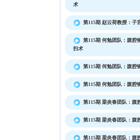
术
第115期 赵云荷教授：
第115期 何勉团队：腹
扫术
第115期 何勉团队：腹
第115期 何勉团队：腹
第115期 梁炎春团队：
第115期 梁炎春团队：
第115期 梁炎春团队：