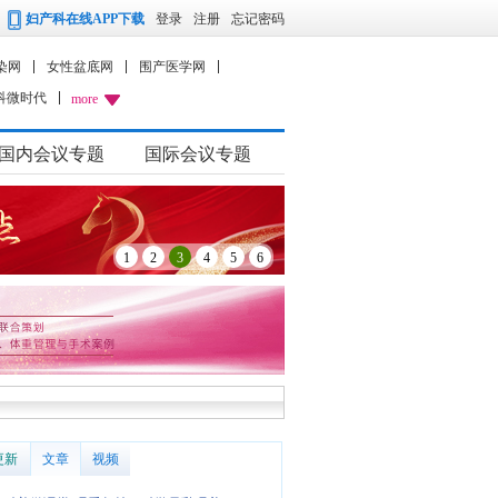
妇产科在线APP下载
登录
注册
忘记密码
染网
女性盆底网
围产医学网
科微时代
more
国内会议专题
国际会议专题
1
2
3
4
5
6
更新
文章
视频