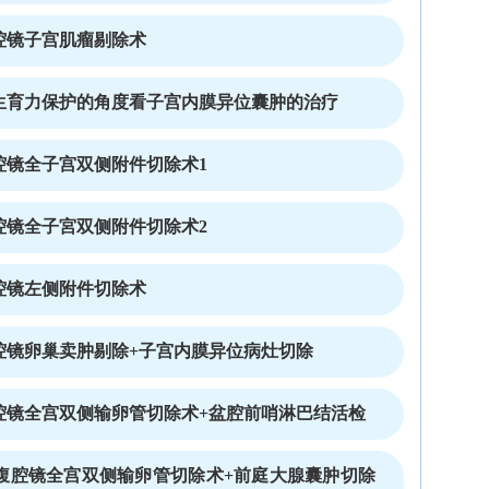
腹腔镜子宫肌瘤剔除术
从生育力保护的角度看子宫内膜异位囊肿的治疗
腹腔镜全子宫双侧附件切除术1
腹腔镜全子宮双侧附件切除术2
腹腔镜左侧附件切除术
腹腔镜卵巢卖肿剔除+子宫内膜异位病灶切除
腹腔镜全宫双侧输卵管切除术+盆腔前哨淋巴结活检
腹腹腔镜全宫双侧输卵管切除术+前庭大腺囊肿切除