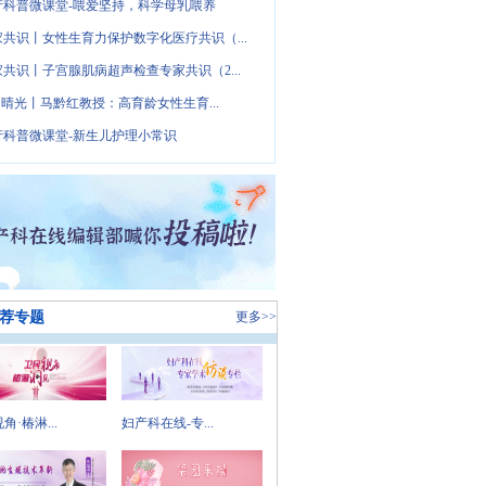
产科普微课堂-喂爱坚持，科学母乳喂养
家共识丨女性生育力保护数字化医疗共识（...
家共识丨子宫腺肌病超声检查专家共识（2...
· 晴光丨马黔红教授：高育龄女性生育...
产科普微课堂-新生儿护理小常识
荐专题
更多>>
角·椿淋...
妇产科在线-专...