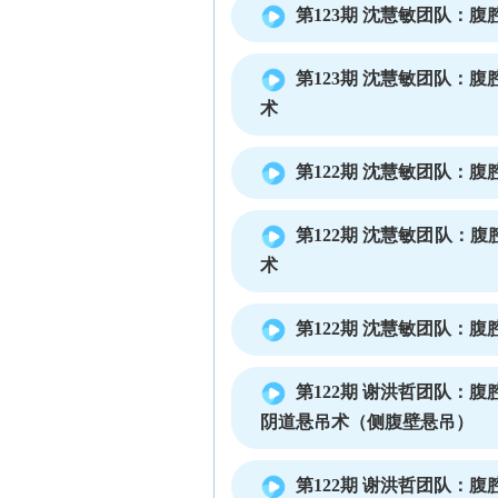
第123期 沈慧敏团队：
第123期 沈慧敏团队：
术
第122期 沈慧敏团队：
第122期 沈慧敏团队：
术
第122期 沈慧敏团队：
第122期 谢洪哲团队：
阴道悬吊术（侧腹壁悬吊）
第122期 谢洪哲团队：