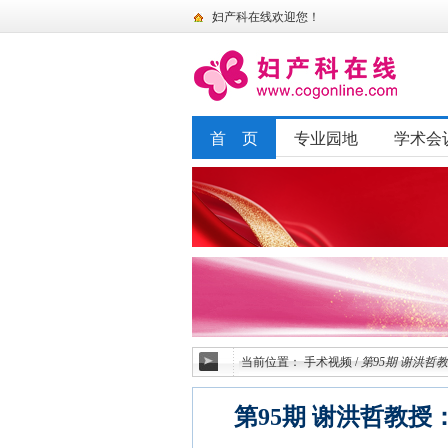
妇产科在线欢迎您！
首 页
专业园地
学术会
当前位置：
手术视频
/
第95期 谢洪
第95期 谢洪哲教