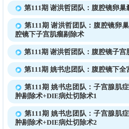
第111期 谢洪哲团队：腹腔镜卵
第111期 谢洪哲团队：腹腔镜卵
腔镜下子宫肌瘤剔除术
第111期 谢洪哲团队：腹腔镜子
第111期 姚书忠团队：腹腔镜下
第111期 姚书忠团队：子宫腺肌
肿剔除术+DIE病灶切除术1
第111期 姚书忠团队：子宫腺肌
肿剔除术+DIE病灶切除术2