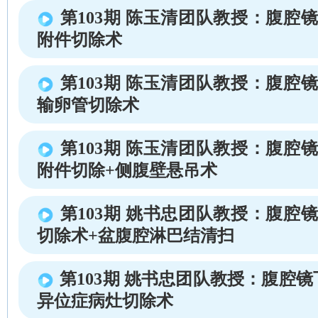
第103期 陈玉清团队教授：腹腔
附件切除术
第103期 陈玉清团队教授：腹腔
输卵管切除术
第103期 陈玉清团队教授：腹腔
附件切除+侧腹壁悬吊术
第103期 姚书忠团队教授：腹腔
切除术+盆腹腔淋巴结清扫
第103期 姚书忠团队教授：腹腔
异位症病灶切除术