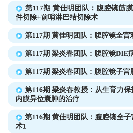
第117期 黄佳明团队：腹腔镜筋
件切除+前哨淋巴结切除术
第117期 黄佳明团队：腹腔镜全
第117期 梁炎春团队：腹腔镜DI
第117期 梁炎春团队：腹腔镜子
第116期 梁炎春教授：从生育力
内膜异位囊肿的治疗
第116期 黄佳明团队：腹腔镜全
术1