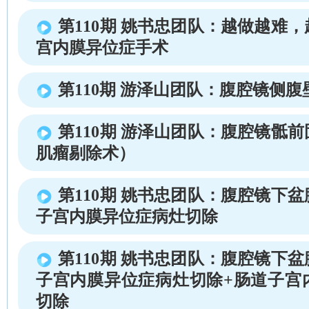
第110期 姚书忠团队：越做越难
宫内膜异位症手术
第110期 游泽山团队：腹腔镜侧
第110期 游泽山团队：腹腔镜骶
肌瘤剔除术）
第110期 姚书忠团队：腹腔镜下
子宫内膜异位症病灶切除
第110期 姚书忠团队：腹腔镜下
子宫内膜异位症病灶切除+肠道子宫
切除