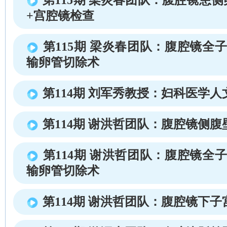
+宫腔镜检查
第115期 梁炎春团队：腹腔镜全
输卵管切除术
第114期 刘军秀教授：妇科医学人
第114期 谢洪哲团队：腹腔镜侧
第114期 谢洪哲团队：腹腔镜全
输卵管切除术
第114期 谢洪哲团队：腹腔镜下