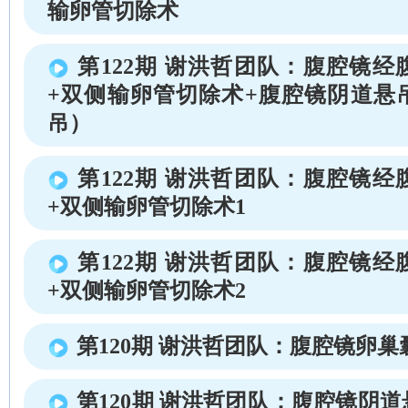
输卵管切除术
第122期 谢洪哲团队：腹腔镜
+双侧输卵管切除术+腹腔镜阴道悬
吊）
第122期 谢洪哲团队：腹腔镜
+双侧输卵管切除术1
第122期 谢洪哲团队：腹腔镜
+双侧输卵管切除术2
第120期 谢洪哲团队：腹腔镜卵
第120期 谢洪哲团队：腹腔镜阴