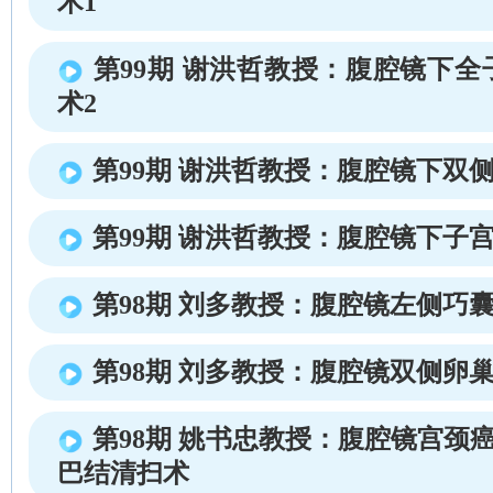
术1
第99期 谢洪哲教授：腹腔镜下
术2
第99期 谢洪哲教授：腹腔镜下双
第99期 谢洪哲教授：腹腔镜下子
第98期 刘多教授：腹腔镜左侧巧
第98期 刘多教授：腹腔镜双侧卵
第98期 姚书忠教授：腹腔镜宫颈
巴结清扫术