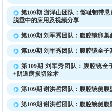
第109期 游泽山团队：髂耻韧带
脱垂中的应用及视频分享
第109期 刘军秀团队：腹腔镜卵
第109期 刘军秀团队：腹腔镜全
第109期 刘军秀团队：腹腔镜
+阴道病损切除术
第109期 谢洪哲团队：腹腔镜侧腹
第109期 谢洪哲团队：腹腔镜侧腹