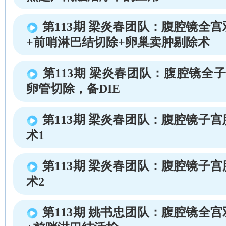
第113期 梁炎春团队：腹腔镜全
+前哨淋巴结切除+卵巢卖肿剔除术
第113期 梁炎春团队：腹腔镜全
卵管切除，备DIE
第113期 梁炎春团队：腹腔镜子
术1
第113期 梁炎春团队：腹腔镜子
术2
第113期 姚书忠团队：腹腔镜全