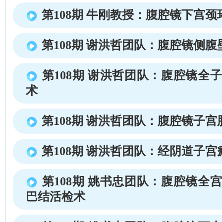
第108期 牛刚教授：腹腔镜下宫颈
第108期 谢洪哲团队：腹腔镜侧
第108期 谢洪哲团队：腹腔镜全
术
第108期 谢洪哲团队：腹腔镜子
第108期 谢洪哲团队：经阴道子
第108期 姚书忠团队：腹腔镜全
巴结活检术