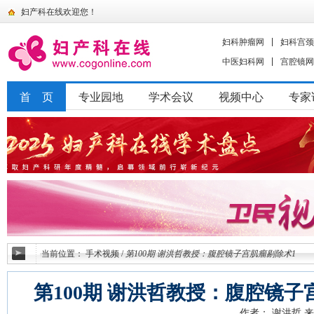
妇产科在线欢迎您！
妇科肿瘤网
妇科宫颈
中医妇科网
宫腔镜网
首 页
专业园地
学术会议
视频中心
专家
当前位置：
手术视频
/
第100期 谢洪哲教授：腹腔镜子宫肌瘤剔除术1
第100期 谢洪哲教授：腹腔镜子
作者： 谢洪哲
来