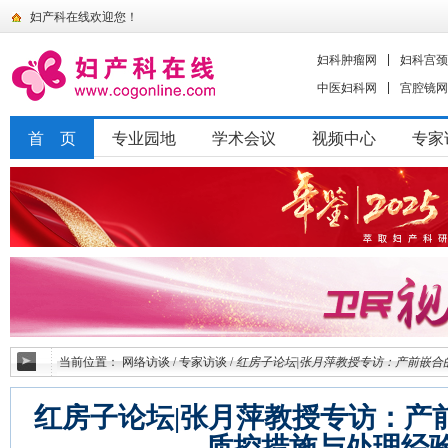
妇产科在线欢迎您！
妇科肿瘤网
妇科宫颈
中医妇科网
宫腔镜网
首 页
专业园地
学术会议
视频中心
专家
当前位置：
网络访谈
/
专家访谈
/
红房子论坛|张月萍教授专访：产前嵌合
红房子论坛|张月萍教授专访：产
质控措施与处理经