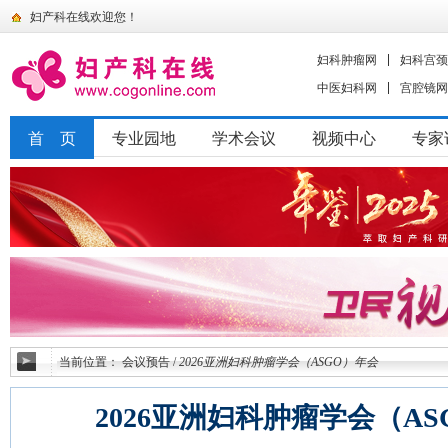
妇产科在线欢迎您！
妇科肿瘤网
妇科宫颈
中医妇科网
宫腔镜网
首 页
专业园地
学术会议
视频中心
专家
当前位置：
会议预告
/
2026亚洲妇科肿瘤学会（ASGO）年会
2026亚洲妇科肿瘤学会（A