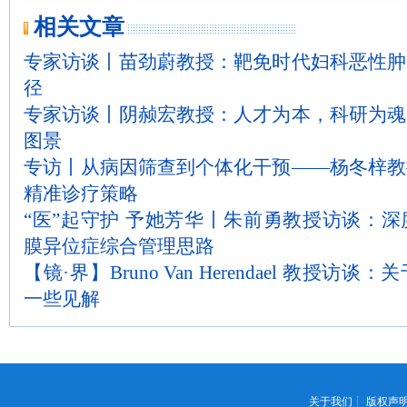
相关文章
专家访谈丨苗劲蔚教授：靶免时代妇科恶性肿
径
专家访谈丨阴赪宏教授：人才为本，科研为魂
图景
专访丨从病因筛查到个体化干预——杨冬梓教
精准诊疗策略
“医”起守护 予她芳华丨朱前勇教授访谈：
膜异位症综合管理思路
【镜·界】Bruno Van Herendael 教授
一些见解
关于我们
┊
版权声