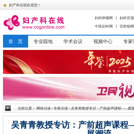
妇产科在线欢迎您！
妇科肿瘤网
妇科宫颈
中医妇科网
宫腔镜网
首 页
专业园地
学术会议
视频中心
专家
当前位置：
网络访谈
/
专家访谈
/
吴青青教授专访：产前超声课程——紧
吴青青教授专访：产前超声课程
展潮流