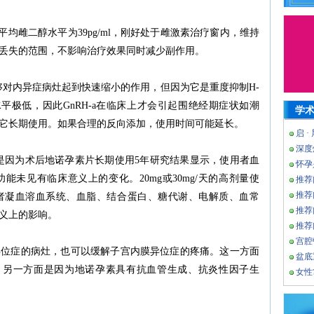
平均雌二醇水平为39pg/ml，刚好处于雌激素治疗窗内，维持
丢失的范围，不影响治疗效果同时减少副作用。
能够对内异症病灶起到快速缩小的作用，但因为它是重度抑制H-
平极低，因此GnRH-a在临床上才会引起围绝经期症状如潮
学
它长期使用。如果合理的反向添加，使用时间可能延长。
启 ·
深度
是因为术后地诺孕素片长期使用5年研究结果显示，使用者血
怀孕
未见有临床意义上的变化。20mg或30mg/天的高剂量使
推荐
推荐
用者凝血溶血系统、血脂、结合蛋白、糖代谢、电解质、血常
推荐
义上的影响。
推荐
宫腔
异位症的病灶，也可以缓解子宫内膜异位症的疼痛。这一方面
盆底
关，另一方面是因为地诺孕素具有抗血管生成、抗炎性因子生
女性