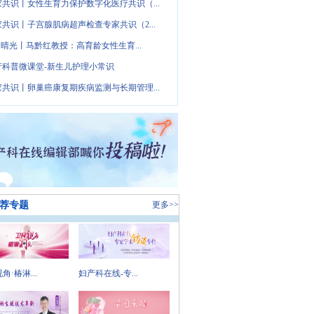
家共识丨女性生育力保护数字化医疗共识（...
家共识丨子宫腺肌病超声检查专家共识（2...
· 晴光丨马黔红教授：高育龄女性生育...
产科普微课堂-新生儿护理小常识
家共识丨卵巢癌康复期疾病监测与长期管理...
荐专题
更多>>
角·椿淋...
妇产科在线-专...