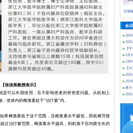
引领辅
会
202
2026
【中
5月10
5月
【火热
2026
20
【张信美教授表示】
第十
就是可以长期使用，且不影响患者的骨密度问题。从机制上
2026
O轴，使体内的雌激素处于“治疗窗”内。
/ml，如果雌激素低于这个范围，且雌激素水平越低，因低雌导致
素超过治疗窗范围，雌激素水平越高，则刺激子宫内膜生长的