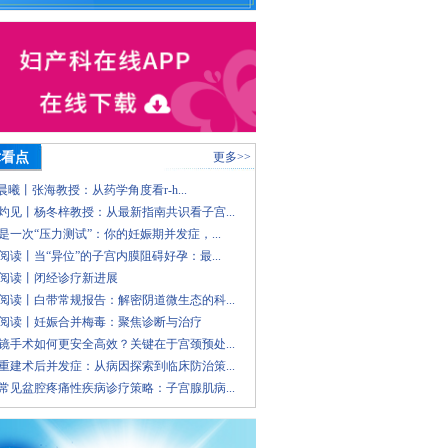
术看点
更多>>
 晨曦丨张海教授：从药学角度看r-h...
灼见丨杨冬梓教授：从最新指南共识看子宫...
是一次“压力测试”：你的妊娠期并发症，...
阅读丨当“异位”的子宫内膜阻碍好孕：最...
阅读丨闭经诊疗新进展
阅读丨白带常规报告：解密阴道微生态的科...
阅读丨妊娠合并梅毒：聚焦诊断与治疗
镜手术如何更安全高效？关键在于宫颈预处...
重建术后并发症：从病因探索到临床防治策...
常见盆腔疼痛性疾病诊疗策略：子宫腺肌病...