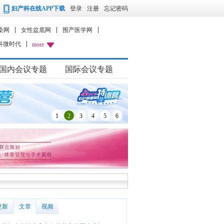
妇产科在线APP下载
登录
注册
忘记密码
染网
女性盆底网
围产医学网
科微时代
more
国内会议专题
国际会议专题
1
2
3
4
5
6
更新
文章
视频