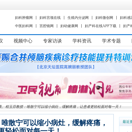
妇科肿瘤网
妇科宫颈在线
生殖内分泌网
妇科微创网
妇科感
中医妇科网
宫腔镜网
妇幼健康网
妇产科在线APP下载
妇产
议
视频中心
专家访谈
学科资讯
学术专题
美、程玉芬教授：唯散宁可以缩小病灶，缓解疼痛，让患者更轻松面对每一天！
：唯散宁可以缩小病灶，缓解疼痛，
最近
更轻松面对每一天！