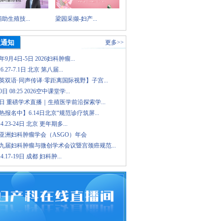
助生殖技...
梁园采撷-妇产...
议通知
更多>>
6年9月4日-5日 2026妇科肿瘤...
.6.27-7.1日 北京 第八届...
英双语·同声传译·零距离国际视野】子宫...
日 08:25 2026空中课堂学...
8日 重磅学术直播｜生殖医学前沿探索学...
报名中】6.14日北京“规范诊疗筑屏...
.4.23-24日 北京 更年期多...
26亚洲妇科肿瘤学会（ASGO）年会
九届妇科肿瘤与微创学术会议暨宫颈癌规范...
.4.17-19日 成都 妇科肿...