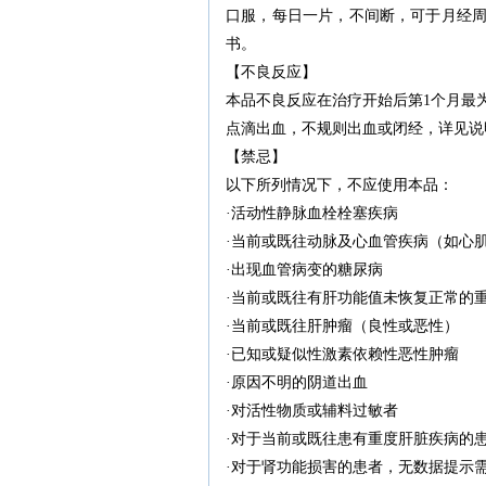
口服，每日一片，不间断，可于月经
书。
【不良反应】
本品不良反应在治疗开始后第1个月最
点滴出血，不规则出血或闭经，详见说
【禁忌】
以下所列情况下，不应使用本品：
·活动性静脉血栓栓塞疾病
·当前或既往动脉及心血管疾病（如心
·出现血管病变的糖尿病
·当前或既往有肝功能值未恢复正常的
·当前或既往肝肿瘤（良性或恶性）
·已知或疑似性激素依赖性恶性肿瘤
·原因不明的阴道出血
·对活性物质或辅料过敏者
·对于当前或既往患有重度肝脏疾病的
·对于肾功能损害的患者，无数据提示