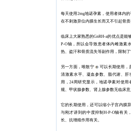
每天使用2mg地诺孕素，使用者体内的
在不刺激异位内膜生长而又不引起骨质
临床上大家熟悉的GnRH-a的优点是
P-O轴，所以会导致患者体内雌激素水
热、盗汗和骨质流失等副作用，限制了
另一方面，唯散宁
可以长期使用，
清激素水平、凝血参数、脂代谢、肝功能
用，24周研究显示，地诺孕素对使
规、甲状腺参数、肾上腺参数无临床意
它的长期使用，还可以缩小子宫内膜
与刚才讲到的中度抑制H-P-O轴有
长、抗增殖作用有关。