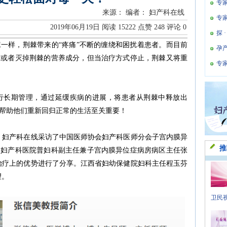
专
来源：
编者： 妇产科在线
专
2019年06月19日
阅读
15222
点赞
248
评论
0
探 
一样，荆棘带来的“疼痛”不断的缠绕和困扰着患者。而目前
孕
，或者灭掉荆棘的营养成分，但当治疗方式停止，荆棘又将重
专
行长期管理，通过延缓疾病的进展，将患者从荆棘中释放出
帮助他们重新回归正常的生活至关重要！
，妇产科在线采访了中国医师协会妇产科医师分会子宫内膜异
推
属妇产科医院普妇科副主任兼子宫内膜异位症病房病区主任张
治疗上的优势进行了分享。江西省妇幼保健院妇科主任程玉芬
望。
卫民视