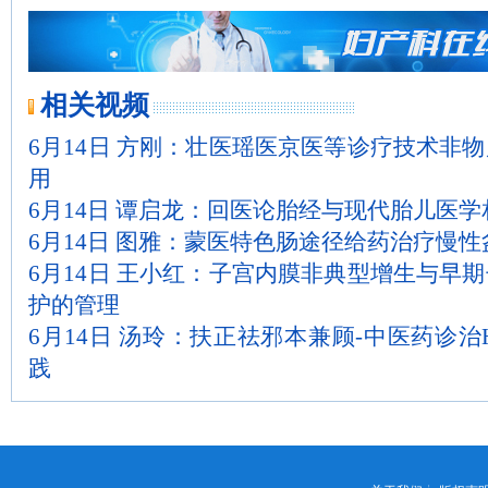
相关视频
6月14日 方刚：壮医瑶医京医等诊疗技术非
用
6月14日 谭启龙：回医论胎经与现代胎儿医
6月14日 图雅：蒙医特色肠途径给药治疗慢性
6月14日 王小红：子宫内膜非典型增生与早
护的管理
6月14日 汤玲：扶正祛邪本兼顾-中医药诊治
践