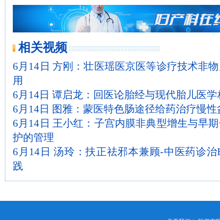
相关视频
6月14日 方刚：壮医瑶医京医等诊疗技术非
用
6月14日 谭启龙：回医论胎经与现代胎儿医
6月14日 图雅：蒙医特色肠途径给药治疗慢性
6月14日 王小红：子宫内膜非典型增生与早
护的管理
6月14日 汤玲：扶正祛邪本兼顾-中医药诊治
践