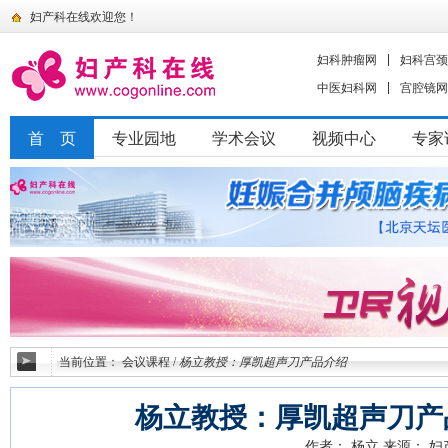
妇产科在线欢迎您！
妇科肿瘤网
妇科宫颈
中医妇科网
宫腔镜网
首 页
专业园地
学术会议
视频中心
专家
当前位置：
会议课程
/
杨立教授：厚凯超声刀产品介绍
杨立教授：厚凯超声刀产
作者： 杨立
来源： 妇