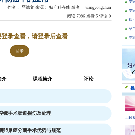
专
作者： 严德文
来源： 妇产科在线
编者： wangyongchun
专
阅读
7986
点赞
5
评论
0
探 
孕
要登录查看，请登录后查看
专
登录
简介
课程简介
评论
推
腔镜手术肠道损伤及处理
卫民视
期卵巢癌分期手术优势与规范