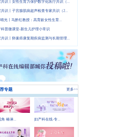
家共识丨女性生育力保护数字化医疗共识（...
家共识丨子宫腺肌病超声检查专家共识（2...
· 晴光丨马黔红教授：高育龄女性生育...
产科普微课堂-新生儿护理小常识
家共识丨卵巢癌康复期疾病监测与长期管理...
荐专题
更多>>
角·椿淋...
妇产科在线-专...