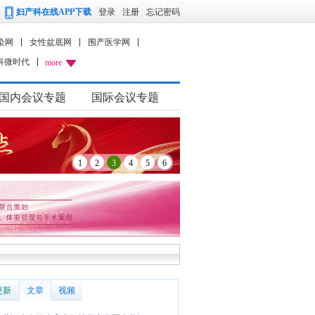
妇产科在线APP下载
登录
注册
忘记密码
染网
女性盆底网
围产医学网
科微时代
more
国内会议专题
国际会议专题
1
2
3
4
5
6
更新
文章
视频