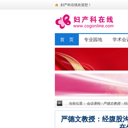
妇产科在线欢迎您！
首 页
专业园地
学术会
当前位置：
会议课程
/
严德文教授：经
严德文教授：经腹股
在