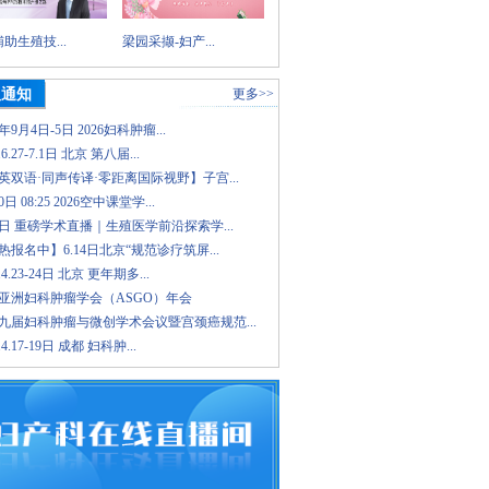
助生殖技...
梁园采撷-妇产...
议通知
更多>>
6年9月4日-5日 2026妇科肿瘤...
.6.27-7.1日 北京 第八届...
英双语·同声传译·零距离国际视野】子宫...
日 08:25 2026空中课堂学...
8日 重磅学术直播｜生殖医学前沿探索学...
报名中】6.14日北京“规范诊疗筑屏...
.4.23-24日 北京 更年期多...
26亚洲妇科肿瘤学会（ASGO）年会
九届妇科肿瘤与微创学术会议暨宫颈癌规范...
.4.17-19日 成都 妇科肿...