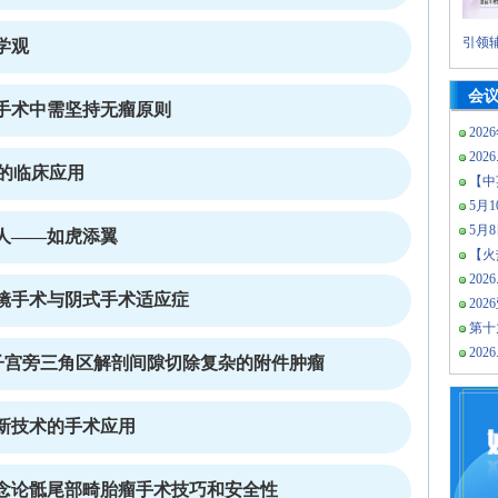
引领辅
学观
会
手术中需坚持无瘤原则
202
2026
)的临床应用
【中
5月10
5月
人——如虎添翼
【火热
2026
镜手术与阴式手术适应症
20
第十
2026
用子宫旁三角区解剖间隙切除复杂的附件肿瘤
新技术的手术应用
念论骶尾部畸胎瘤手术技巧和安全性