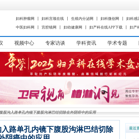
妇科肿瘤网
妇科宫颈在线
生殖内分泌网
妇科微创网
妇科感
中医妇科网
宫腔镜网
妇幼健康网
妇产科在线APP下载
妇产
议
视频中心
专家访谈
学科资讯
学术专题
腹股沟入路单孔内镜下腹股沟淋巴结切除在外阴癌中的应用
沟入路单孔内镜下腹股沟淋巴结切除
最近
外阴癌中的应用