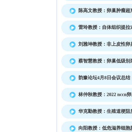
陈高文教授：卵巢肿瘤超声
雷玲教授：自体组织提拉
刘雅坤教授：非上皮性卵
蔡智慧教授：卵巢低级别
韵豫论坛4月8日会议总结
林仲秋教授：2022 ncc
华克勤教授：生殖道梗阻
向阳教授：低危滋养细胞