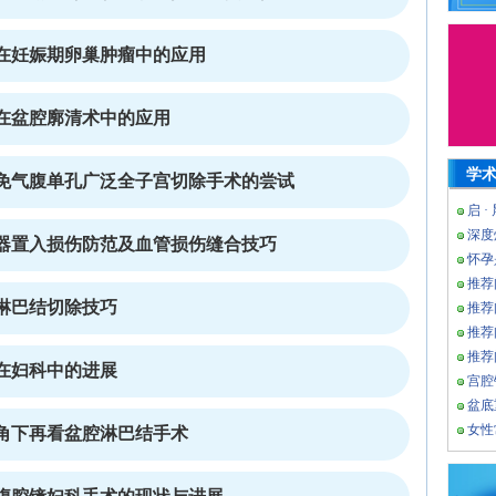
在妊娠期卵巢肿瘤中的应用
在盆腔廓清术中的应用
学
免气腹单孔广泛全子宫切除手术的尝试
启 ·
深度
器置入损伤防范及血管损伤缝合技巧
怀孕
推荐
淋巴结切除技巧
推荐
推荐
推荐
在妇科中的进展
宫腔
盆底
女性
角下再看盆腔淋巴结手术