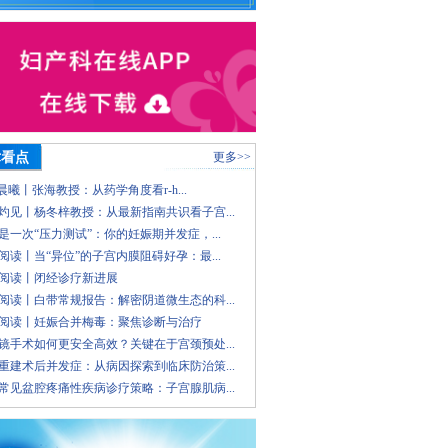
术看点
更多>>
 晨曦丨张海教授：从药学角度看r-h...
灼见丨杨冬梓教授：从最新指南共识看子宫...
是一次“压力测试”：你的妊娠期并发症，...
阅读丨当“异位”的子宫内膜阻碍好孕：最...
阅读丨闭经诊疗新进展
阅读丨白带常规报告：解密阴道微生态的科...
阅读丨妊娠合并梅毒：聚焦诊断与治疗
镜手术如何更安全高效？关键在于宫颈预处...
重建术后并发症：从病因探索到临床防治策...
常见盆腔疼痛性疾病诊疗策略：子宫腺肌病...