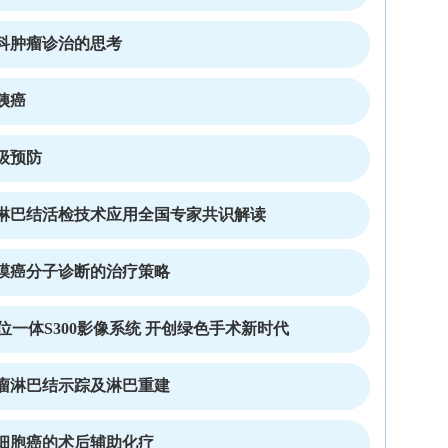
科肿瘤诊治的思考
胰癌
级预防
淋巴结活检技术应用全国专家共识解读
膜癌分子诊断的治疗策略
”三位一体S300影像系统 开创绿色手术新时代
瘤淋巴结示踪及淋巴重建
细胞癌的术后辅助化疗