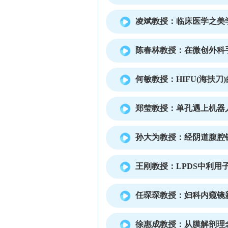
凌斌教授：临床医学之美
陈春林教授：在微创外科
何敏教授：HIFU(海扶刀
郑莹教授：单孔遇上机器
孙大为教授：经阴道腹腔
王刚教授：LPDS中利
任琛琛教授：妇科内窥镜
徐惠成教授：从膜解剖理