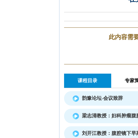
此内容需
课程目录
专家
韵豫论坛-会议致辞
梁志清教授：妇科肿瘤腹
刘开江教授：腹腔镜下早