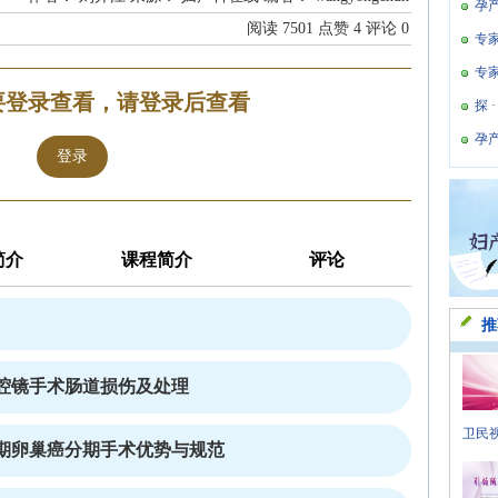
孕
阅读
7501
点赞
4
评论
0
专
专
要登录查看，请登录后查看
探 
孕
登录
简介
课程简介
评论
推
腔镜手术肠道损伤及处理
卫民视
期卵巢癌分期手术优势与规范