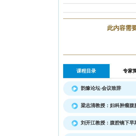
此内容需
课程目录
专家
韵豫论坛-会议致辞
梁志清教授：妇科肿瘤腹
刘开江教授：腹腔镜下早