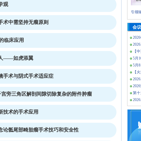
学观
引领辅
手术中需坚持无瘤原则
会
202
)的临床应用
2026
【中
人——如虎添翼
5月10
5月
【火热
镜手术与阴式手术适应症
2026
20
第十
用子宫旁三角区解剖间隙切除复杂的附件肿瘤
2026
新技术的手术应用
念论骶尾部畸胎瘤手术技巧和安全性