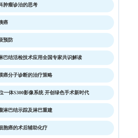
科肿瘤诊治的思考
胰癌
级预防
淋巴结活检技术应用全国专家共识解读
膜癌分子诊断的治疗策略
”三位一体S300影像系统 开创绿色手术新时代
瘤淋巴结示踪及淋巴重建
细胞癌的术后辅助化疗