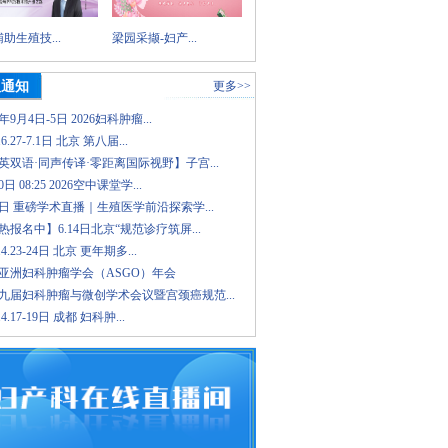
助生殖技...
梁园采撷-妇产...
议通知
更多>>
6年9月4日-5日 2026妇科肿瘤...
.6.27-7.1日 北京 第八届...
英双语·同声传译·零距离国际视野】子宫...
日 08:25 2026空中课堂学...
8日 重磅学术直播｜生殖医学前沿探索学...
报名中】6.14日北京“规范诊疗筑屏...
.4.23-24日 北京 更年期多...
26亚洲妇科肿瘤学会（ASGO）年会
九届妇科肿瘤与微创学术会议暨宫颈癌规范...
.4.17-19日 成都 妇科肿...