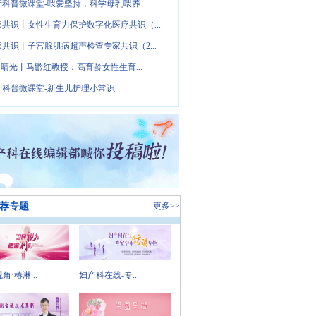
产科普微课堂-喂爱坚持，科学母乳喂养
家共识丨女性生育力保护数字化医疗共识（...
家共识丨子宫腺肌病超声检查专家共识（2...
· 晴光丨马黔红教授：高育龄女性生育...
产科普微课堂-新生儿护理小常识
荐专题
更多>>
角·椿淋...
妇产科在线-专...