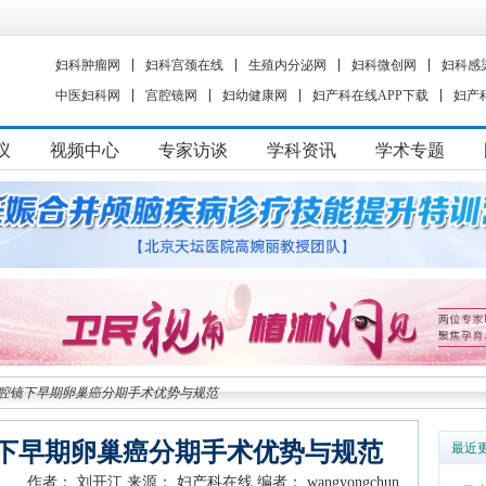
妇科肿瘤网
妇科宫颈在线
生殖内分泌网
妇科微创网
妇科感
中医妇科网
宫腔镜网
妇幼健康网
妇产科在线APP下载
妇产
议
视频中心
专家访谈
学科资讯
学术专题
腔镜下早期卵巢癌分期手术优势与规范
下早期卵巢癌分期手术优势与规范
最近
作者： 刘开江
来源： 妇产科在线
编者： wangyongchun