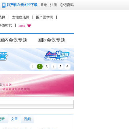
妇产科在线APP下载
登录
注册
忘记密码
染网
女性盆底网
围产医学网
科微时代
more
国内会议专题
国际会议专题
1
2
3
4
5
6
更新
文章
视频