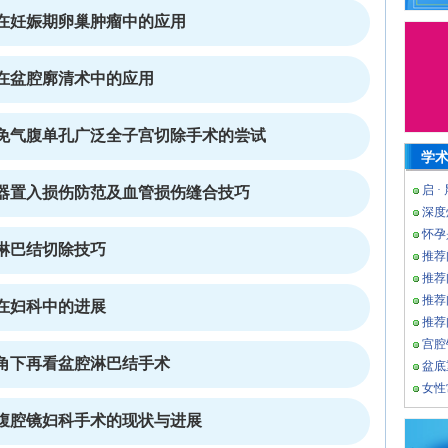
在妊娠期卵巢肿瘤中的应用
在盆腔廓清术中的应用
免气腹单孔广泛全子宫切除手术的尝试
学
启 ·
器置入损伤防范及血管损伤缝合技巧
深度
怀孕
淋巴结切除技巧
推荐
推荐
推荐
在妇科中的进展
推荐
宫腔
角下再看盆腔淋巴结手术
盆底
女性
腹腔镜妇科手术的现状与进展