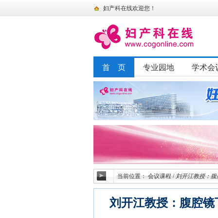
妇产科在线欢迎您！
首 页
专业园地
学术会
当前位置：
会议课程
/
刘开江教授：腹
刘开江教授：腹腔镜