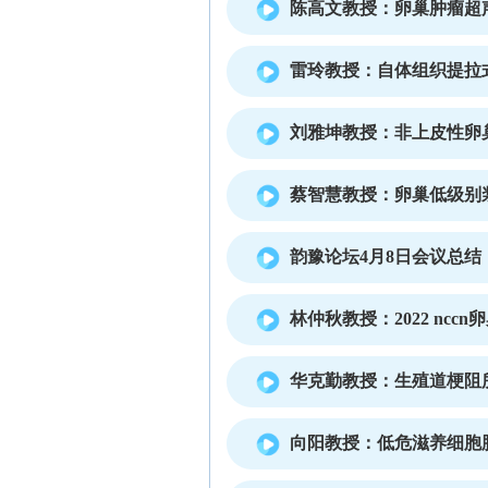
陈高文教授：卵巢肿瘤超声
雷玲教授：自体组织提拉
刘雅坤教授：非上皮性卵
蔡智慧教授：卵巢低级别
韵豫论坛4月8日会议总结
林仲秋教授：2022 ncc
华克勤教授：生殖道梗阻
向阳教授：低危滋养细胞