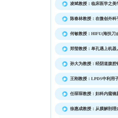
凌斌教授：临床医学之美
陈春林教授：在微创外科
何敏教授：HIFU(海扶刀
郑莹教授：单孔遇上机器
孙大为教授：经阴道腹腔
王刚教授：LPDS中利
任琛琛教授：妇科内窥镜
徐惠成教授：从膜解剖理