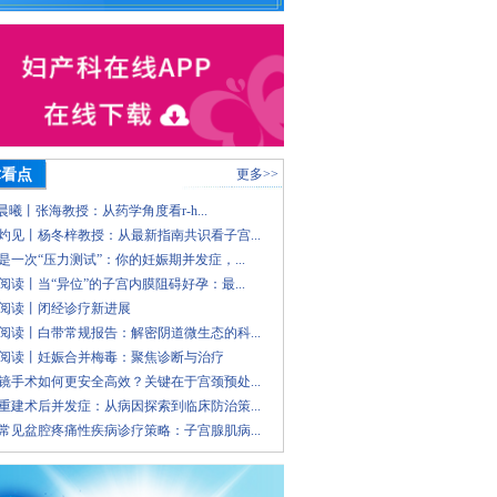
术看点
更多>>
 晨曦丨张海教授：从药学角度看r-h...
灼见丨杨冬梓教授：从最新指南共识看子宫...
是一次“压力测试”：你的妊娠期并发症，...
阅读丨当“异位”的子宫内膜阻碍好孕：最...
阅读丨闭经诊疗新进展
阅读丨白带常规报告：解密阴道微生态的科...
阅读丨妊娠合并梅毒：聚焦诊断与治疗
镜手术如何更安全高效？关键在于宫颈预处...
重建术后并发症：从病因探索到临床防治策...
常见盆腔疼痛性疾病诊疗策略：子宫腺肌病...