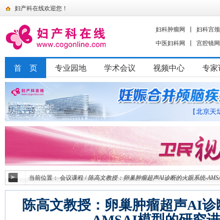
妇产科在线欢迎您！
妇科肿瘤网
妇科宫颈
中医妇科网
宫腔镜网
首 页
专业园地
学术会议
视频中心
专家
当前位置：
会议课程
/
陈高文教授：卵巢肿瘤超声AI诊断的火眼系统-AMS
陈高文教授：卵巢肿瘤超声AI诊
AMSAI模型的研究