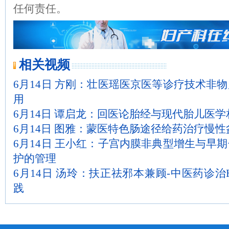
任何责任。
相关视频
6月14日 方刚：壮医瑶医京医等诊疗技术非
用
6月14日 谭启龙：回医论胎经与现代胎儿医
6月14日 图雅：蒙医特色肠途径给药治疗慢性
6月14日 王小红：子宫内膜非典型增生与早
护的管理
6月14日 汤玲：扶正祛邪本兼顾-中医药诊治
践