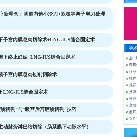
疗新理念：阴道内镜小冷刀+双极等离子电刀处理
子宫内膜息肉切除术+LNG-IUS缝合固定术
学
下终止妊娠+LNG-IUS缝合固定术
启 ·
深度
怀孕
镜子宫内膜息肉刨削切除术
推荐
推荐
LNG-IUS缝合固定术
推荐
推荐
宫腔
镜切割”与“吸宫后宫腔镜切割”技巧
盆底
女性
主动脉旁淋巴结切除（肠系膜下动脉水平）