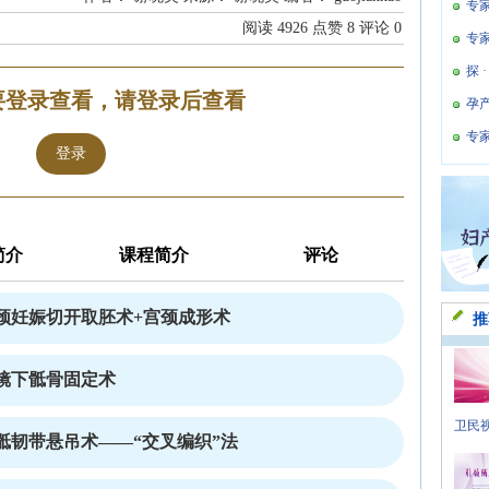
专
阅读
4926
点赞
8
评论
0
专
探 
要登录查看，请登录后查看
孕
专
登录
简介
课程简介
评论
颈妊娠切开取胚术+宫颈成形术
推
镜下骶骨固定术
卫民视
骶韧带悬吊术——“交叉编织”法