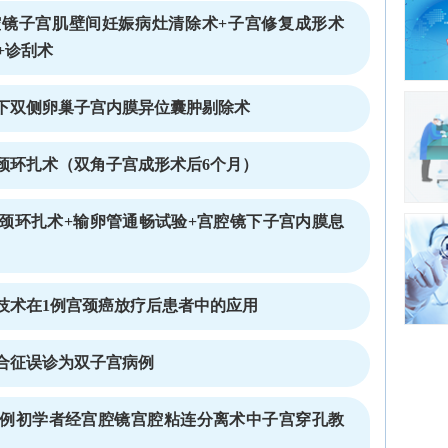
镜子宫肌壁间妊娠病灶清除术+子宫修复成形术
+诊刮术
下双侧卵巢子宫内膜异位囊肿剔除术
颈环扎术（双角子宫成形术后6个月）
颈环扎术+输卵管通畅试验+宫腔镜下子宫内膜息
技术在1例宫颈癌放疗后患者中的应用
合征误诊为双子宫病例
例初学者经宫腔镜宫腔粘连分离术中子宫穿孔教