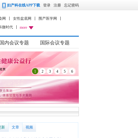
妇产科在线APP下载
登录
注册
忘记密码
染网
女性盆底网
围产医学网
科微时代
more
国内会议专题
国际会议专题
1
2
3
4
5
6
更新
文章
视频