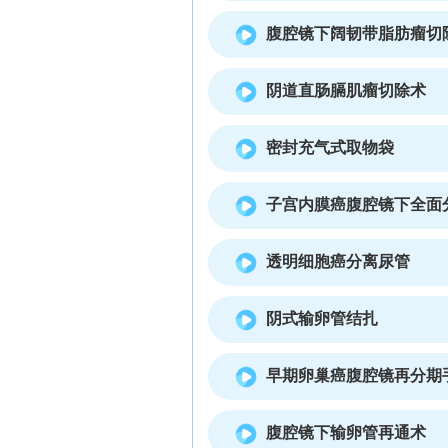
腹腔镜下阔韧带脂肪瘤切
阴道直肠膈肌瘤切除术
密封充气式取物袋
子宫内膜癌腹腔镜下全面
透明细胞癌分离尿管
阴式输卵管结扎
早期卵巢癌腹腔镜再分期
腹腔镜下输卵管再通术