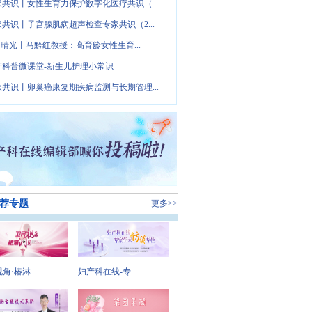
家共识丨女性生育力保护数字化医疗共识（...
家共识丨子宫腺肌病超声检查专家共识（2...
· 晴光丨马黔红教授：高育龄女性生育...
产科普微课堂-新生儿护理小常识
家共识丨卵巢癌康复期疾病监测与长期管理...
荐专题
更多>>
角·椿淋...
妇产科在线-专...