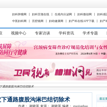
妇科肿瘤网
妇科宫颈在线
生殖内分泌网
妇科微创网
妇科感
中医妇科网
宫腔镜网
妇幼健康网
妇产科在线APP下载
妇产
议
视频中心
专家访谈
学科资讯
学术专题
下通路腹股沟淋巴结切除术
皮下通路腹股沟淋巴结切除术
最近
作者： 谢晓英
来源： 谢晓英
编者： guojianhao