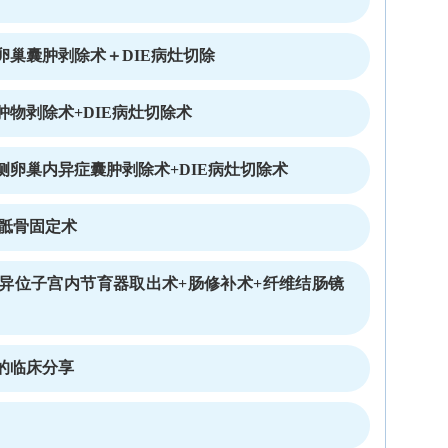
卵巢囊肿剥除术＋DIE病灶切除
物剥除术+DIE病灶切除术
卵巢内异症囊肿剥除术+DIE病灶切除术
道骶骨固定术
异位子宫内节育器取出术+肠修补术+纤维结肠镜
的临床分享