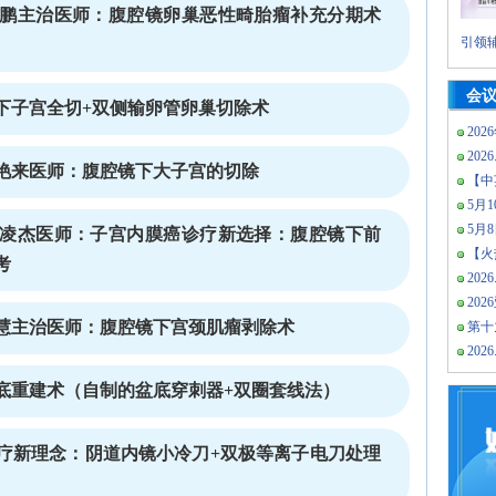
鹏主治医师：腹腔镜卵巢恶性畸胎瘤补充分期术
引领辅
会
下子宫全切+双侧输卵管卵巢切除术
202
2026
艳来医师：腹腔镜下大子宫的切除
【中
5月10
5月
凌杰医师：子宫内膜癌诊疗新选择：腹腔镜下前
【火热
考
2026
20
慧主治医师：腹腔镜下宫颈肌瘤剥除术
第十
2026
底重建术（自制的盆底穿刺器+双圈套线法）
疗新理念：阴道内镜小冷刀+双极等离子电刀处理