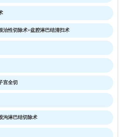
术
根治性切除术+盆腔淋巴结清扫术
子宫全切
股沟淋巴结切除术