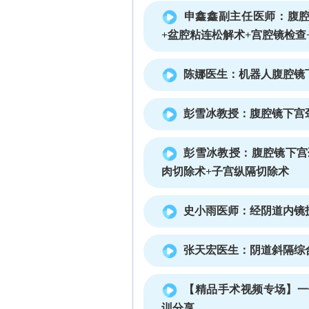
申鑫鑫副主任医师：腹腔
+盆腔粘连松解术+宫腔镜检查
陈娜医生：机器人腹腔镜
彭雪冰教授：腹腔镜下宫
彭雪冰教授：腹腔镜下宫
肉切除术+子宫纵隔切除术
史小雨医师：经阴道内镜
张天宏医生：阴道斜隔综
【精品手术视频专场】一
训分享