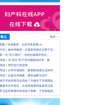
术看点
更多>>
 晨曦丨张海教授：从药学角度看r-h...
灼见丨杨冬梓教授：从最新指南共识看子宫...
是一次“压力测试”：你的妊娠期并发症，...
阅读丨当“异位”的子宫内膜阻碍好孕：最...
阅读丨闭经诊疗新进展
阅读丨白带常规报告：解密阴道微生态的科...
阅读丨妊娠合并梅毒：聚焦诊断与治疗
镜手术如何更安全高效？关键在于宫颈预处...
重建术后并发症：从病因探索到临床防治策...
常见盆腔疼痛性疾病诊疗策略：子宫腺肌病...