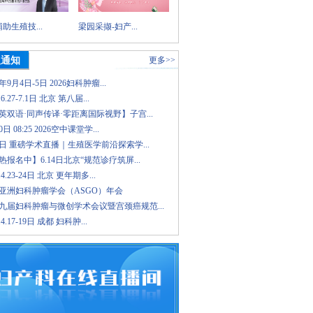
助生殖技...
梁园采撷-妇产...
议通知
更多>>
6年9月4日-5日 2026妇科肿瘤...
.6.27-7.1日 北京 第八届...
英双语·同声传译·零距离国际视野】子宫...
日 08:25 2026空中课堂学...
8日 重磅学术直播｜生殖医学前沿探索学...
报名中】6.14日北京“规范诊疗筑屏...
.4.23-24日 北京 更年期多...
26亚洲妇科肿瘤学会（ASGO）年会
九届妇科肿瘤与微创学术会议暨宫颈癌规范...
.4.17-19日 成都 妇科肿...