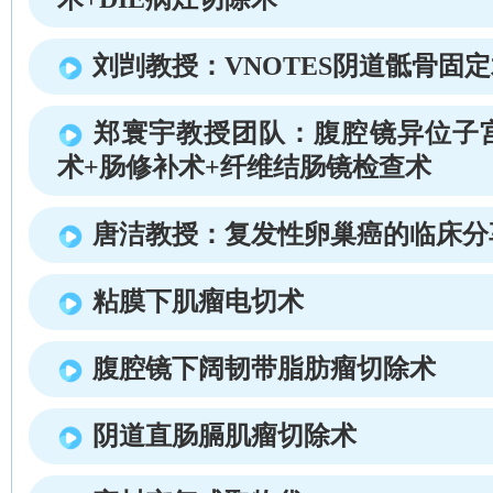
刘剀教授：VNOTES阴道骶骨固
郑寰宇教授团队：腹腔镜异位子
术+肠修补术+纤维结肠镜检查术
唐洁教授：复发性卵巢癌的临床分
粘膜下肌瘤电切术
腹腔镜下阔韧带脂肪瘤切除术
阴道直肠膈肌瘤切除术