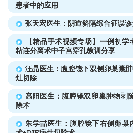
患者中的应用
张天宏医生：阴道斜隔综合征误诊
【精品手术视频专场】一例初学
粘连分离术中子宫穿孔教训分享
汪晶医生：腹腔镜下双侧卵巢囊肿
灶切除
高阳医生：腹腔镜双卵巢肿物剥除
除术
朱学喆医生：腹腔镜下右侧卵巢
术+DIE病灶切除术