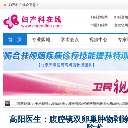
妇产科在线欢迎您！
妇科肿瘤网
妇科宫颈
中医妇科网
宫腔镜网
首 页
专业园地
学术会议
视频中心
专家
当前位置：
手术视频
/
高阳医生：腹腔镜双卵巢肿物剥除术+DIE病灶切除
高阳医生：腹腔镜双卵巢肿物剥除术
除术