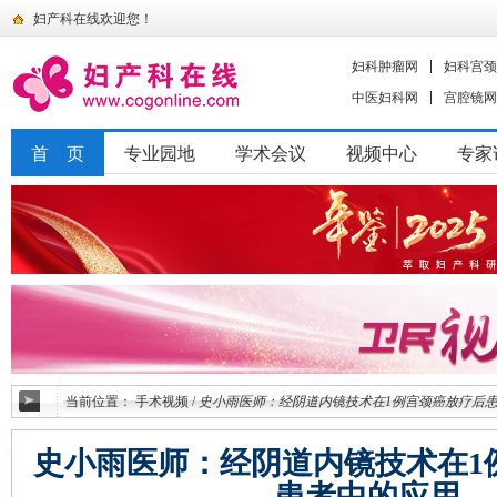
妇产科在线欢迎您！
妇科肿瘤网
妇科宫颈
中医妇科网
宫腔镜网
首 页
专业园地
学术会议
视频中心
专家
当前位置：
手术视频
/
史小雨医师：经阴道内镜技术在1例宫颈癌放疗后
史小雨医师：经阴道内镜技术在1
患者中的应用