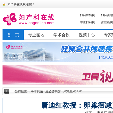
妇产科在线欢迎您！
妇科肿瘤网
妇科宫颈
中医妇科网
宫腔镜网
首 页
专业园地
学术会议
视频中心
专家
当前位置：
手术视频
/
唐迪红教授：卵巢癌减灭术
唐迪红教授：卵巢癌减
作者： 唐迪红
来