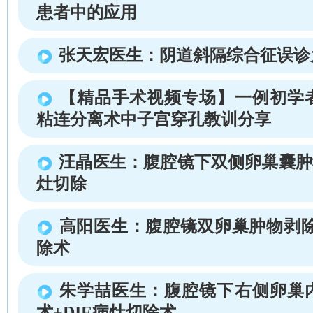
患者中的应用
张天宏医生：阴道斜隔综合征误诊
【精品手术视频专场】一例初学
粘连分离术中子宫穿孔教训分享
汪晶医生：腹腔镜下双侧卵巢囊肿
灶切除
高阳医生：腹腔镜双卵巢肿物剥除
除术
朱学喆医生：腹腔镜下右侧卵巢
术+DIE病灶切除术