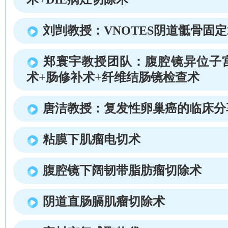
刘剀教授：VNOTES阴道骶骨固
郑寰宇教授团队：腹腔镜异位子
术+肠修补术+纤维结肠镜检查术
唐洁教授：复发性卵巢癌的临床分
粘膜下肌瘤电切术
腹腔镜下阔韧带脂肪瘤切除术
阴道直肠膈肌瘤切除术