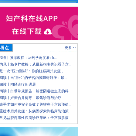
术看点
更多>>
 晨曦丨张海教授：从药学角度看r-h...
灼见丨杨冬梓教授：从最新指南共识看子宫...
是一次“压力测试”：你的妊娠期并发症，...
阅读丨当“异位”的子宫内膜阻碍好孕：最...
阅读丨闭经诊疗新进展
阅读丨白带常规报告：解密阴道微生态的科...
阅读丨妊娠合并梅毒：聚焦诊断与治疗
镜手术如何更安全高效？关键在于宫颈预处...
重建术后并发症：从病因探索到临床防治策...
常见盆腔疼痛性疾病诊疗策略：子宫腺肌病...