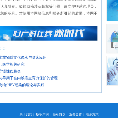
生认真鉴别。如转载稿涉及版权等问题，请立即联系管理员，
证您的权利。对使用本网站信息和服务所引起的后果，本网不
技术非物质文化传承与临床应用
胎儿医学相关研究
治疗慢性盆腔炎
生与早期子宫内膜癌生育力保护的管理
药诊治HPV感染的理论与实践
关于我们
┊
版权声明
┊
隐私协议
┊
业务合作
┊
联系方式