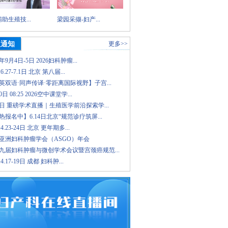
助生殖技...
梁园采撷-妇产...
议通知
更多>>
6年9月4日-5日 2026妇科肿瘤...
.6.27-7.1日 北京 第八届...
英双语·同声传译·零距离国际视野】子宫...
日 08:25 2026空中课堂学...
8日 重磅学术直播｜生殖医学前沿探索学...
报名中】6.14日北京“规范诊疗筑屏...
.4.23-24日 北京 更年期多...
26亚洲妇科肿瘤学会（ASGO）年会
九届妇科肿瘤与微创学术会议暨宫颈癌规范...
.4.17-19日 成都 妇科肿...