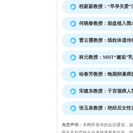
程蔚蔚教授：“早孕关爱”
何晓春教授：胎盘植入围
曹云霞教授：线粒体遗传
林元教授：MHT“邂逅”
哈春芳教授：晚期卵巢癌
宋建东教授：子宫颈癌人
张玉泉教授：绝经后女性
免责声明：
本网所发布的会议通知，
医生及妇产科从业者传递更多信息、