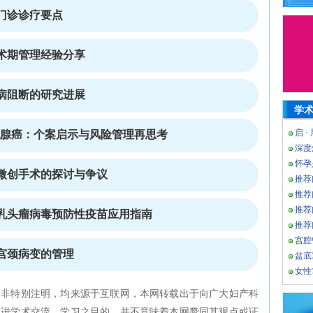
门诊诊疗要点
术期管理经验分享
病阻断的研究进展
学
启 ·
乳腺癌：个案启示与风险管理再思考
深度
怀孕
微创手术的探讨与争议
推荐
推荐
推荐
乳头瘤病毒预防性疫苗应用指南
推荐
宫腔
宫颈病变的管理
盆底
女性
如非特别注明，均来源于互联网，本网转载出于向广大妇产科
促进学术交流、学习之目的，并不意味着本网赞同其观点或证