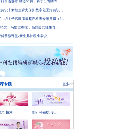
产科普微课堂-喂爱坚持，科学母乳喂养
家共识丨女性生育力保护数字化医疗共识（...
家共识丨子宫腺肌病超声检查专家共识（2...
· 晴光丨马黔红教授：高育龄女性生育...
产科普微课堂-新生儿护理小常识
荐专题
更多>>
角·椿淋...
妇产科在线-专...