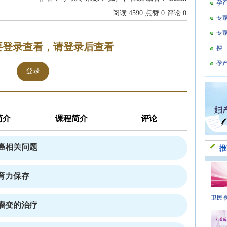
孕
阅读
4590
点赞
0
评论
0
专
专
要登录查看，请登录后查看
探 
孕
登录
简介
课程简介
评论
癌相关问题
推
育力保存
卫民视
瘤变的治疗