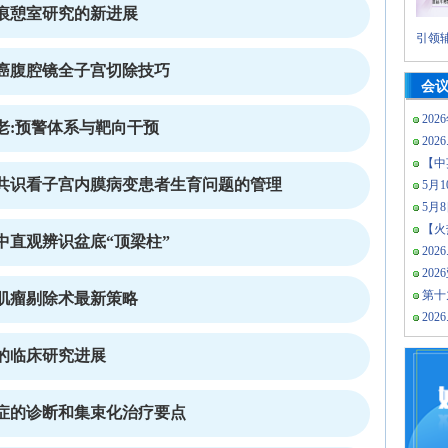
痕憩室研究的新进展
引领辅
癌腹腔镜全子宫切除技巧
会
202
老:预警体系与靶向干预
2026
【中
共识看子宫内膜病变患者生育问题的管理
5月10
5月
【火热
中直观辨识盆底“顶梁柱”
2026
20
第十
肌瘤剔除术最新策略
2026
的临床研究进展
症的诊断和集束化治疗要点