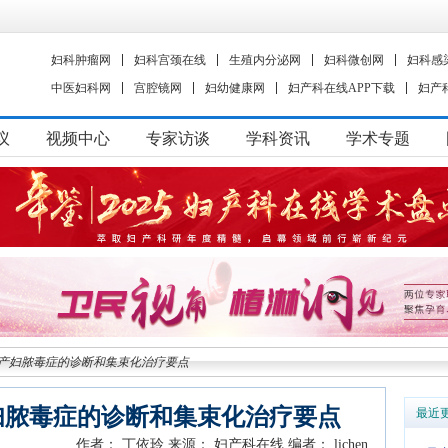
妇科肿瘤网
妇科宫颈在线
生殖内分泌网
妇科微创网
妇科感
中医妇科网
宫腔镜网
妇幼健康网
妇产科在线APP下载
妇产
议
视频中心
专家访谈
学科资讯
学术专题
产妇脓毒症的诊断和集束化治疗要点
妇脓毒症的诊断和集束化治疗要点
最近
作者： 丁依玲
来源： 妇产科在线
编者： lichen