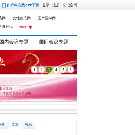
妇产科在线APP下载
登录
注册
忘记密码
染网
女性盆底网
围产医学网
科微时代
more
国内会议专题
国际会议专题
1
2
3
4
5
6
更新
文章
视频