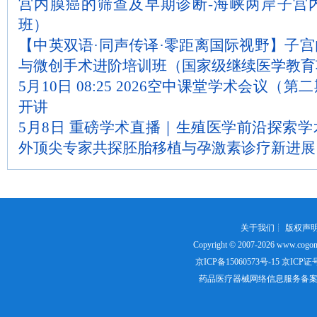
宫内膜癌的筛查及早期诊断-海峡两岸子宫
班）
【中英双语·同声传译·零距离国际视野】子
与微创手术进阶培训班（国家级继续医学教育
5月10日 08:25 2026空中课堂学术会议
开讲
5月8日 重磅学术直播｜生殖医学前沿探索
外顶尖专家共探胚胎移植与孕激素诊疗新进展
关于我们
┊
版权声
Copyright © 2007-2026
www.cogon
京ICP备15060573号-15
京ICP证号：
药品医疗器械网络信息服务备案证书号