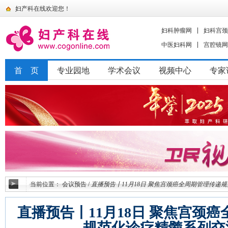
妇产科在线欢迎您！
妇科肿瘤网
妇科宫颈
中医妇科网
宫腔镜网
首 页
专业园地
学术会议
视频中心
专家
当前位置：
会议预告
/
直播预告丨11月18日 聚焦宫颈癌全周期管理传递
直播预告丨11月18日 聚焦宫颈
规范化诊疗精髓系列交