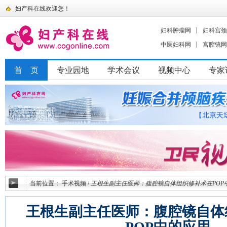
妇产科在线欢迎您！
妇科肿瘤网
妇科宫颈
中医妇科网
宫腔镜网
首 页
专业园地
学术会议
视频中心
专家
当前位置：
手术视频
/
王根生副主任医师：腹腔镜自体组织修补术在POP
王根生副主任医师：腹腔镜自体
POP中的应用