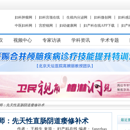
妇科肿瘤网
妇科宫颈在线
生殖内分泌网
妇科微创网
妇科感
中医妇科网
宫腔镜网
妇幼健康网
妇产科在线APP下载
妇产
议
视频中心
专家访谈
学科资讯
学术专题
师：先天性直肠阴道瘘修补术
师：先天性直肠阴道瘘修补术
最近
作者： 王根生
来源： 妇产科在线
编者： fangzhao