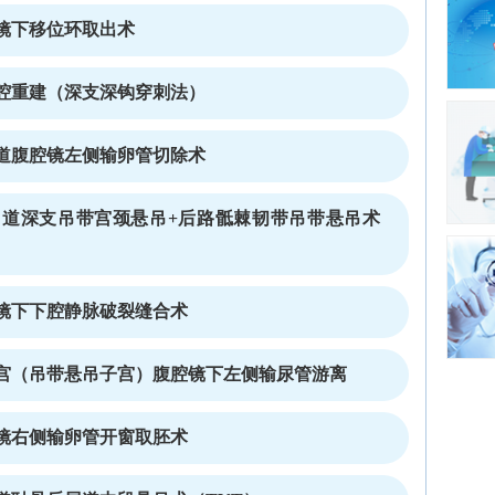
镜下移位环取出术
腔重建（深支深钩穿刺法）
道腹腔镜左侧输卵管切除术
道深支吊带宫颈悬吊+后路骶棘韧带吊带悬吊术
镜下下腔静脉破裂缝合术
宫（吊带悬吊子宫）腹腔镜下左侧输尿管游离
镜右侧输卵管开窗取胚术