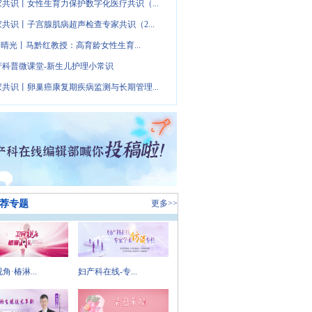
家共识丨女性生育力保护数字化医疗共识（...
家共识丨子宫腺肌病超声检查专家共识（2...
· 晴光丨马黔红教授：高育龄女性生育...
产科普微课堂-新生儿护理小常识
家共识丨卵巢癌康复期疾病监测与长期管理...
荐专题
更多>>
角·椿淋...
妇产科在线-专...