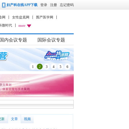
妇产科在线APP下载
登录
注册
忘记密码
染网
女性盆底网
围产医学网
科微时代
more
国内会议专题
国际会议专题
1
2
3
4
5
6
更新
文章
视频