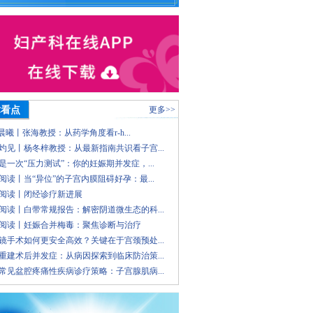
术看点
更多>>
 晨曦丨张海教授：从药学角度看r-h...
灼见丨杨冬梓教授：从最新指南共识看子宫...
是一次“压力测试”：你的妊娠期并发症，...
阅读丨当“异位”的子宫内膜阻碍好孕：最...
阅读丨闭经诊疗新进展
阅读丨白带常规报告：解密阴道微生态的科...
阅读丨妊娠合并梅毒：聚焦诊断与治疗
镜手术如何更安全高效？关键在于宫颈预处...
重建术后并发症：从病因探索到临床防治策...
常见盆腔疼痛性疾病诊疗策略：子宫腺肌病...