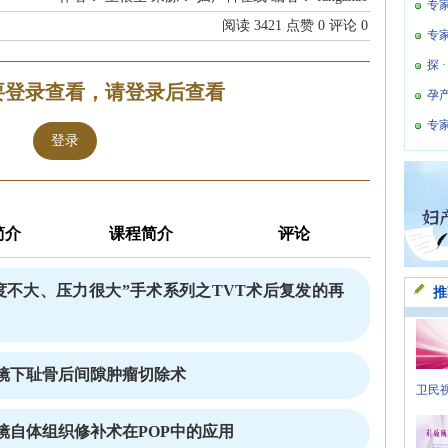
专
阅读
3421
点赞
0
评论
0
专
探 
要登录查看，请登录后查看
孕
专
登录
简介
课程简介
评论
度不大、压力很大”手术系列之TVT术后复发的再
推
镜下耻骨后间隙肿瘤切除术
卫民视
镜自体组织修补术在POP中的应用