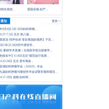
助生殖技...
梁园采撷-妇产...
议通知
更多>>
6年9月4日-5日 2026妇科肿瘤...
.6.27-7.1日 北京 第八届...
英双语·同声传译·零距离国际视野】子宫...
日 08:25 2026空中课堂学...
8日 重磅学术直播｜生殖医学前沿探索学...
报名中】6.14日北京“规范诊疗筑屏...
.4.23-24日 北京 更年期多...
26亚洲妇科肿瘤学会（ASGO）年会
九届妇科肿瘤与微创学术会议暨宫颈癌规范...
.4.17-19日 成都 妇科肿...