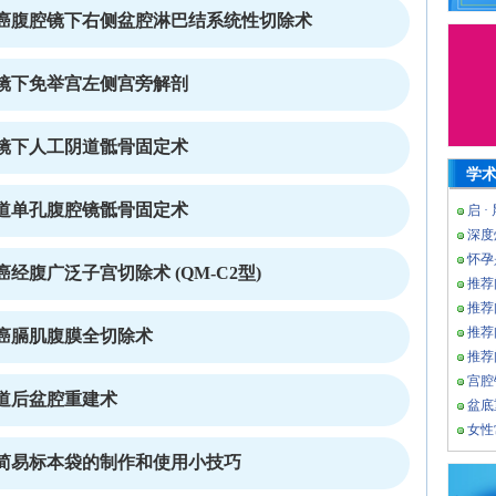
癌腹腔镜下右侧盆腔淋巴结系统性切除术
镜下免举宫左侧宫旁解剖
镜下人工阴道骶骨固定术
学
道单孔腹腔镜骶骨固定术
启 ·
深度
怀孕
腹广泛子宫切除术 (QM-C2型)
推荐
推荐
推荐
癌膈肌腹膜全切除术
推荐
宫腔
道后盆腔重建术
盆底
女性
简易标本袋的制作和使用小技巧