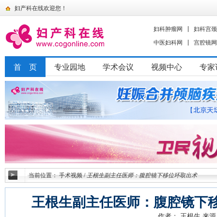
妇产科在线欢迎您！
妇科肿瘤网
妇科宫颈
中医妇科网
宫腔镜网
首 页
专业园地
学术会议
视频中心
专家
当前位置：
手术视频
/
王根生副主任医师：腹腔镜下移位环取出术
王根生副主任医师：腹腔镜下
作者： 王根生
来源