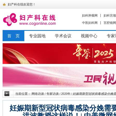
妇产科在线欢迎您！
妇科肿瘤网
妇科宫颈
中医妇科网
宫腔镜网
首 页
专业园地
学术会议
视频中心
专家
当前位置：
网络访谈
/
专家访谈
/
2020年
/
妊娠期新型冠状病毒感染分娩需
妊娠期新型冠状病毒感染分娩需
洪波教授这样说！| 中美微网