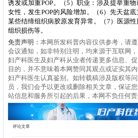
诱发或加重
POP
。（
5
）职业：涉及提举重物
女性，发生
POP
的风险增加。（
6
）先天盆底
某些结缔组织病胶原发育异常。（
7
）医源性
组织损伤等。
免责声明：
本网所发科普内容仅供参考，请遵
会议通知，如非特别注明，均来源于互联网，
妇产科医生及妇产科从业者传递更多信息、促
目的，并不意味着本网赞同其观点或证实其内
妇产科医生认真鉴别。如转载稿涉及版权等问
员，我们会予以更改或删除相关文章，保证您
站信息和服务所引起的后果，本网不负任何责
评论文章