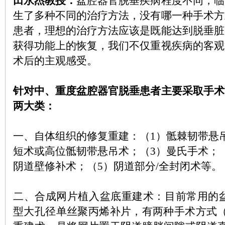
田
永杰
教授：
盆腔器官脱垂疾病程度不同，临
生了多种不同的治疗方法，没有哪一种手术方
患者，理想的治疗方法应该是既能达到脱垂脏
获得功能上的恢复，我们不仅重视疾病的客观
术后的主观感受。
针对中、重度盆腔器官脱垂患者主要采取手术
两大类：
一、
自体组织的修复重建：（
1
）骶棘韧带悬
短术或高位骶韧带悬吊术；（
3
）曼氏手术；
阴道壁修补术；（
5
）阴道部分
/
全封闭术等
。
二、
合成网片植入盆底重建术：目前常用的
型大孔径单丝聚丙烯补片，有两种手术方式