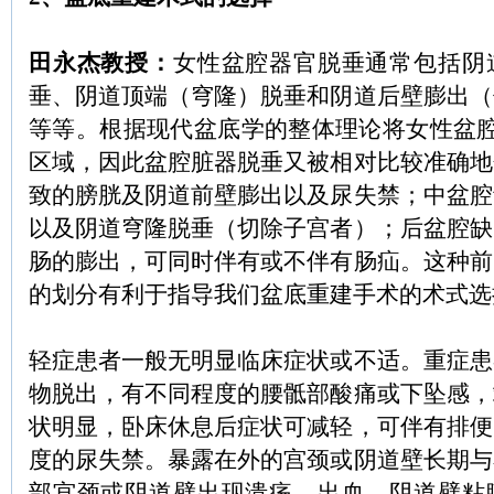
田
永杰
教授：
女性盆腔器官脱垂通常包括阴
垂、阴道顶端（穹隆）脱垂和阴道后壁膨出（
等等。根据现代盆底学的整体理论将女性盆
区域
，
因此盆腔脏器脱垂又被相对比较准确地
致的膀胱及阴道前壁膨出以及尿失禁；中盆腔
以及阴道穹隆脱垂（切除子宫者）；后盆腔缺
肠的膨出，可同时伴有或不伴有肠疝。
这种前
的划分有利于指导我们盆底重建手术的术式选
轻症患者一般无明显临床症状或不适。重症患
物脱出，有不同程度的腰骶部酸痛或下坠感，
状明显，卧床休息后症状可减轻，可伴有排便
度的尿失禁。暴露在外的宫颈或阴道壁长期与
部宫颈或阴道壁出现溃疡、出血、阴道壁粘