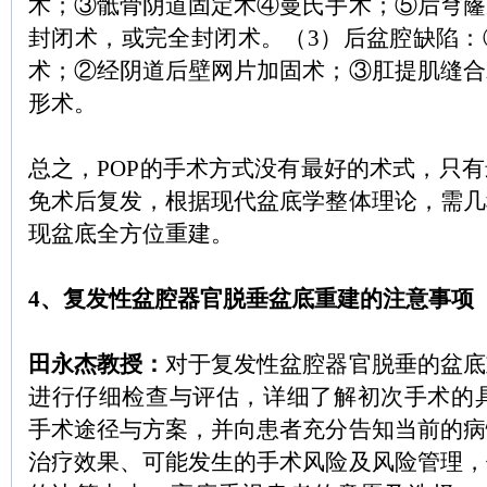
术；③骶骨阴道固定术④曼氏手术；⑤后穹窿
封闭术，或完全封闭术。（
3
）后盆腔缺陷：
术；②经阴道后壁网片加固术；③肛提肌缝合
形术。
总之，
POP
的手术方式没有最好的术式，只有
免术后复发，根据现代盆底学整体理论，需几
现盆底全方位重建。
4
、
复发性盆腔器官脱垂
盆底重建的注意事项
田
永杰
教授：
对于复发性盆腔器官脱垂的盆底
进行仔细检查与评估，详细了解初次手术的
手术途径与方案，并向患者充分告知当前的病
治疗效果、可能发生的手术风险及风险管理，