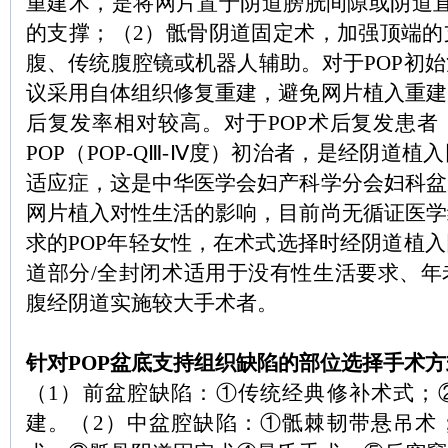
重建术，是将网片置于阴道膀胱间隙或阴道
的支撑；（
2
）骶骨阴道固定术，加强顶端的
腹、传统腹腔镜或机器人辅助。对于
POP
初始
议采用自体组织修复重建，避免网片植入重建
后复发率相对较高。对于
POP
术后复发患者
POP
（
POP-Q
Ⅲ
-
Ⅳ度）初治者，是经阴道植入
适应症，这是中华医学会妇产科学分会妇科盆
网片植入对性生活的影响，目前尚无循证医学
求的
POP
年轻女性，在术式选择时经阴道植入
道部分
/
全封闭术适用于没有性生活要求、年
腹经阴道实施较大手术者。
针对
POP
盆底支持组织缺陷的部位选择手术方
（
1
）前盆腔缺陷：
①传统经典修补术式；
建。（
2
）中盆腔缺陷：
①骶棘韧带悬吊术