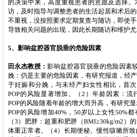
的决策中来，高度重视患者的意愿及选择。
访，及时指导与调整患者的生活起居和术后的
不重视，没按照要求定期复查与随访，即使手
导致相关问题的出现，因此长期随访和维护尤
5
、影响盆腔器官脱垂的危险因素
田
永杰
教授：
影响盆腔器官脱垂的危险因素
娩：仍是主要的危险因素，有研究报道，经
于妊娠和分娩，与未经产妇女性相比，首次
POP
的风险显著增加。（
2
）年龄因素：流
POP
的风险随着年龄的增大而升高，有研究显
POP
的风险增加
40%
，
50
岁以上女性
50%
都
（
3
）肥胖：超重和肥胖（
BMI
≥
30kg/m2
）的
体重正常者。（
4
）长期便秘、慢性咳嗽所致