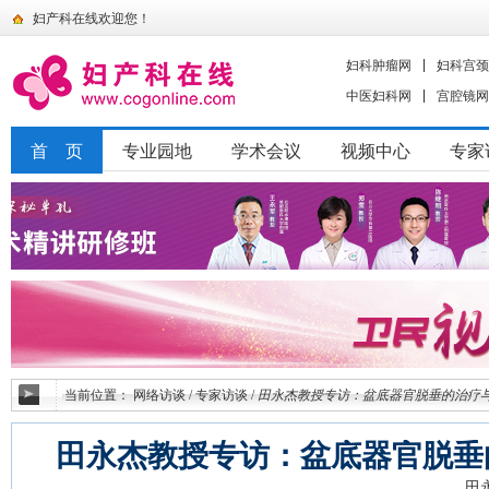
妇产科在线欢迎您！
妇科肿瘤网
妇科宫颈
中医妇科网
宫腔镜网
首 页
专业园地
学术会议
视频中心
专家
当前位置：
网络访谈
/
专家访谈
/
田永杰教授专访：盆底器官脱垂的治疗
田永杰教授专访：盆底器官脱垂
田