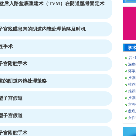
盆后入路盆底重建术（TVM）在阴道骶骨固定术
子宫蜕膜息肉的阴道内镜处理策略及时机
连手术
学
启 ·
子宫附腔手术
深度
怀孕
推荐
道的阴道内镜处理策略
推荐
推荐
推荐
型子宫假道
宫腔
盆底
型子宫假道
女性
子宫附腔手术