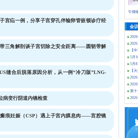
引领辅
子宫疝一例，分享子宫穿孔伴输卵管嵌顿诊疗经
会
202
2026
带三角解剖谈子宫切除之安全距离——圆韧带解
【中
5月10
5月
【火热
IUS缝合后脱落原因分析，从一例“冷刀版”LNG-
2026
20
第十
位病变行阴道内镜检查
2026
瘢痕妊娠（CSP）遇上子宫内膜息肉——宫腔镜