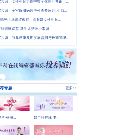
家共识丨女性生育力保护数字化医疗共识（...
家共识丨子宫腺肌病超声检查专家共识（2...
· 晴光丨马黔红教授：高育龄女性生育...
产科普微课堂-新生儿护理小常识
家共识丨卵巢癌康复期疾病监测与长期管理...
荐专题
更多>>
角·椿淋...
妇产科在线-专...