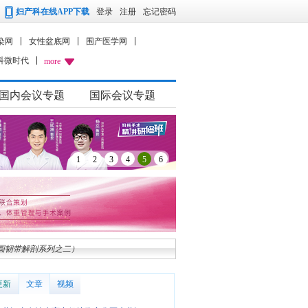
妇产科在线APP下载
登录
注册
忘记密码
染网
女性盆底网
围产医学网
科微时代
more
国内会议专题
国际会议专题
1
2
3
4
5
6
圆韧带解剖系列之二）
更新
文章
视频