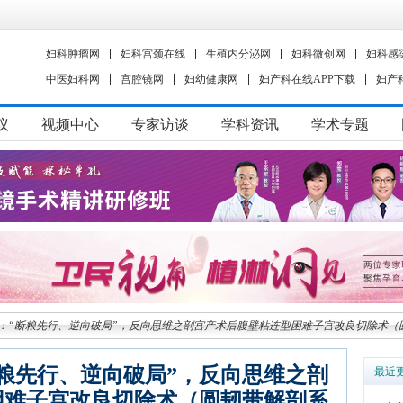
妇科肿瘤网
妇科宫颈在线
生殖内分泌网
妇科微创网
妇科感
中医妇科网
宫腔镜网
妇幼健康网
妇产科在线APP下载
妇产
议
视频中心
专家访谈
学科资讯
学术专题
：“断粮先行、逆向破局”，反向思维之剖宫产术后腹壁粘连型困难子宫改良切除术（
粮先行、逆向破局”，反向思维之剖
最近
困难子宫改良切除术（圆韧带解剖系