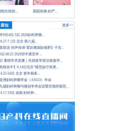
助生殖技...
梁园采撷-妇产...
议通知
更多>>
6年9月4日-5日 2026妇科肿瘤...
.6.27-7.1日 北京 第八届...
英双语·同声传译·零距离国际视野】子宫...
日 08:25 2026空中课堂学...
8日 重磅学术直播｜生殖医学前沿探索学...
报名中】6.14日北京“规范诊疗筑屏...
.4.23-24日 北京 更年期多...
26亚洲妇科肿瘤学会（ASGO）年会
九届妇科肿瘤与微创学术会议暨宫颈癌规范...
.4.17-19日 成都 妇科肿...