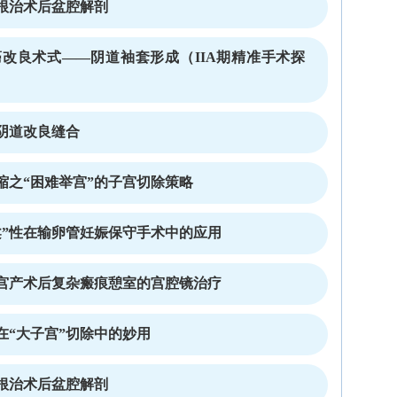
根治术后盆腔解剖
改良术式——阴道袖套形成（IIA期精准手术探
阴道改良缝合
缩之“困难举宫”的子宫切除策略
柔”性在输卵管妊娠保守手术中的应用
宫产术后复杂瘢痕憩室的宫腔镜治疗
在“大子宫”切除中的妙用
根治术后盆腔解剖