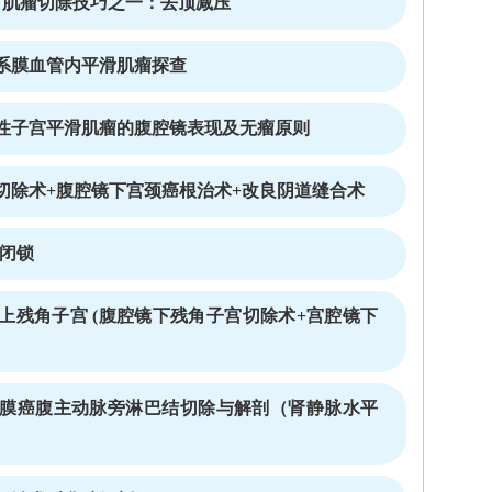
宫肌瘤切除技巧之一：去顶减压
系膜血管内平滑肌瘤探查
性子宫平滑肌瘤的腹腔镜表现及无瘤原则
切除术+腹腔镜下宫颈癌根治术+改良阴道缝合术
道闭锁
上残角子宫 (腹腔镜下残角子宫切除术+宫腔镜下
膜癌腹主动脉旁淋巴结切除与解剖（肾静脉水平