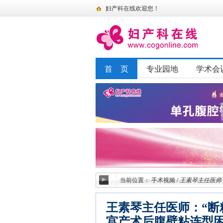
妇产科在线欢迎您！
首 页
专业园地
学术会
当前位置：
手术视频
/
王素琴主任医师
王素琴主任医师：“断
宫产术后腹壁粘连型