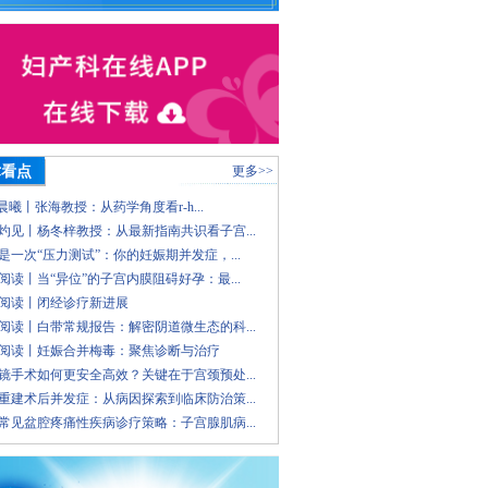
术看点
更多>>
 晨曦丨张海教授：从药学角度看r-h...
灼见丨杨冬梓教授：从最新指南共识看子宫...
是一次“压力测试”：你的妊娠期并发症，...
阅读丨当“异位”的子宫内膜阻碍好孕：最...
阅读丨闭经诊疗新进展
阅读丨白带常规报告：解密阴道微生态的科...
阅读丨妊娠合并梅毒：聚焦诊断与治疗
镜手术如何更安全高效？关键在于宫颈预处...
重建术后并发症：从病因探索到临床防治策...
常见盆腔疼痛性疾病诊疗策略：子宫腺肌病...