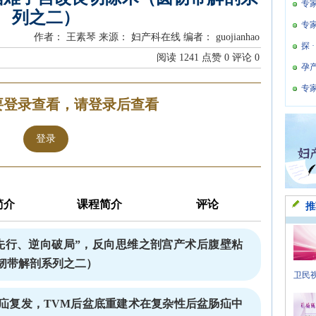
专
列之二）
专
作者： 王素琴
来源： 妇产科在线
编者： guojianhao
探 
阅读
1241
点赞
0
评论
0
孕
专
要登录查看，请登录后查看
登录
简介
课程简介
评论
推
先行、逆向破局”，反向思维之剖宫产术后腹壁粘
韧带解剖系列之二）
卫民视
疝复发，TVM后盆底重建术在复杂性后盆肠疝中