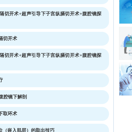
隔切开术+超声引导下子宫纵膈切开术+腹腔镜探
隔切开术
隔切开术+超声引导下子宫纵膈切开术+腹腔镜探
疗
E腹腔镜下解剖
下取环术
位（嵌入肌层）的取出技巧