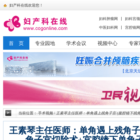
妇产科在线欢迎您！
妇科肿瘤网
妇科宫颈
中医妇科网
宫腔镜网
首 页
专业园地
学术会议
视频中心
专家
当前位置：
手术视频
/
王素琴主任医师：单角遇上残角子宫 (腹腔镜下残
王素琴主任医师：单角遇上残角子
角子宫切除术+宫腔镜下单角