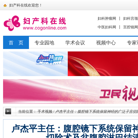
妇产科在线欢迎您！
妇科肿瘤网
妇科宫颈
中医妇科网
宫腔镜网
首 页
专业园地
学术会议
视频中心
专家
当前位置：
手术视频
/
卢杰平主任：腹腔镜下系统保留神经的广泛子宫切
卢杰平主任：腹腔镜下系统保留
切除术及盆腹腔淋巴结