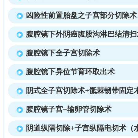
凶险性前置胎盘之子宫部分切除术
腹腔镜下外阴癌腹股沟淋巴结清扫
腹腔镜下全子宫切除术
腹腔镜下异位节育环取出术
阴式全子宫切除术+骶棘韧带固定
腹腔镜子宫+输卵管切除术
阴道纵隔切除+子宫纵隔电切术（