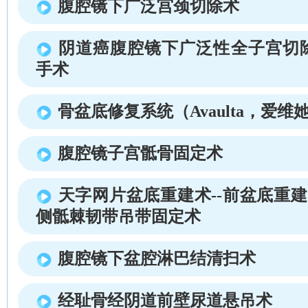
腹腔镜下广泛宫颈切除术
阴道癌腹腔镜下广泛性全子宫切
手术
骨盆底修复系统（Avaulta，爱维
腹腔镜子宫骶骨固定术
天字网片盆底重建术--前盆底重
侧骶棘韧带吊带固定术
腹腔镜下盆腔淋巴结清扫术
经耻骨经阴道前壁尿道悬吊术