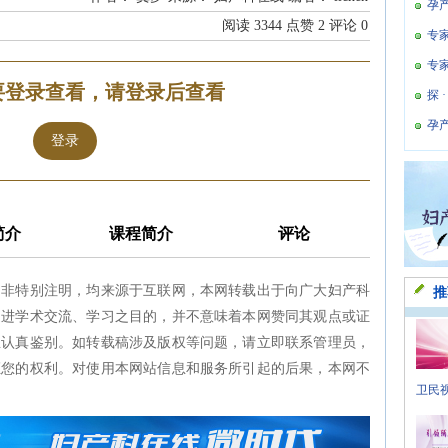
孕
阅读
3344
点赞
2
评论
0
专
专
要登录查看，请登录后查看
探 
孕
登录
简介
课程简介
评论
如非特别注明，均来源于互联网，本网转载出于向广大妇产科
推
促进学术交流、学习之目的，并不意味着本网赞同其观点或证
生认真鉴别。如转载稿涉及版权等问题，请立即联系管理员，
证您的权利。对使用本网站信息和服务所引起的后果，本网不
卫民视