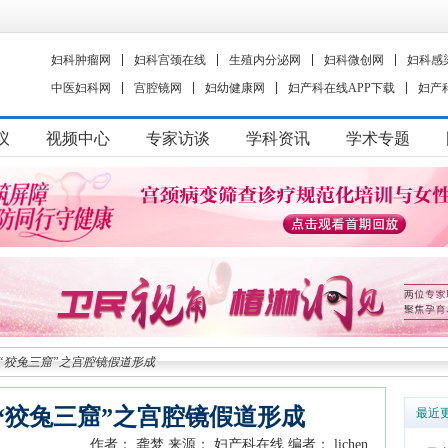
妇科肿瘤网
妇科宫颈在线
生殖内分泌网
妇科微创网
妇科感
中医妇科网
宫腔镜网
妇幼健康网
妇产科在线APP下载
妇产
议
视频中心
专家访谈
学科资讯
学术专题
“狡兔三窟”之宫腔镜假道形成
“狡兔三窟”之宫腔镜假道形成
最近
作者： 龚梦
来源： 妇产科在线
编者： lichen