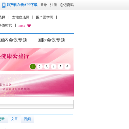
妇产科在线APP下载
登录
注册
忘记密码
染网
女性盆底网
围产医学网
科微时代
more
国内会议专题
国际会议专题
1
2
3
4
5
6
更新
文章
视频