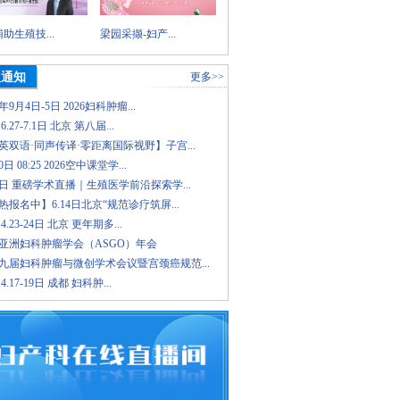
助生殖技...
梁园采撷-妇产...
议通知
更多>>
6年9月4日-5日 2026妇科肿瘤...
.6.27-7.1日 北京 第八届...
英双语·同声传译·零距离国际视野】子宫...
日 08:25 2026空中课堂学...
8日 重磅学术直播｜生殖医学前沿探索学...
报名中】6.14日北京“规范诊疗筑屏...
.4.23-24日 北京 更年期多...
26亚洲妇科肿瘤学会（ASGO）年会
九届妇科肿瘤与微创学术会议暨宫颈癌规范...
.4.17-19日 成都 妇科肿...