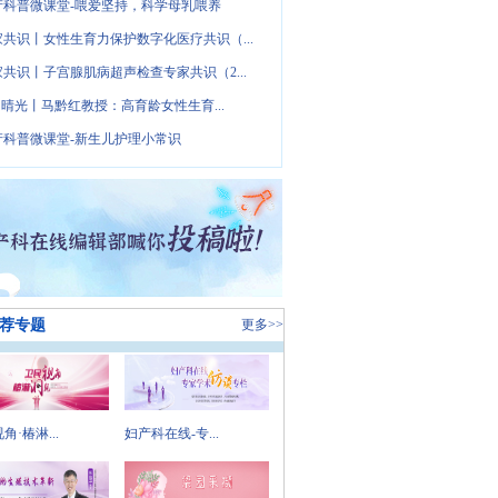
产科普微课堂-喂爱坚持，科学母乳喂养
家共识丨女性生育力保护数字化医疗共识（...
家共识丨子宫腺肌病超声检查专家共识（2...
· 晴光丨马黔红教授：高育龄女性生育...
产科普微课堂-新生儿护理小常识
荐专题
更多>>
角·椿淋...
妇产科在线-专...