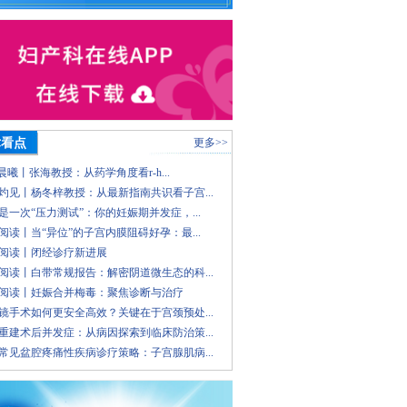
术看点
更多>>
 晨曦丨张海教授：从药学角度看r-h...
灼见丨杨冬梓教授：从最新指南共识看子宫...
是一次“压力测试”：你的妊娠期并发症，...
阅读丨当“异位”的子宫内膜阻碍好孕：最...
阅读丨闭经诊疗新进展
阅读丨白带常规报告：解密阴道微生态的科...
阅读丨妊娠合并梅毒：聚焦诊断与治疗
镜手术如何更安全高效？关键在于宫颈预处...
重建术后并发症：从病因探索到临床防治策...
常见盆腔疼痛性疾病诊疗策略：子宫腺肌病...