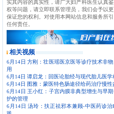
实其内容的真实性，请广大妇产科医生认真鉴
权等问题，请立即联系管理员，我们会予以更
保证您的权利。对使用本网站信息和服务所引
任何责任。
相关视频
6月14日 方刚：壮医瑶医京医等诊疗技术非
用
6月14日 谭启龙：回医论胎经与现代胎儿医
6月14日 图雅：蒙医特色肠途径给药治疗慢性
6月14日 王小红：子宫内膜非典型增生与早
护的管理
6月14日 汤玲：扶正祛邪本兼顾-中医药诊治
践