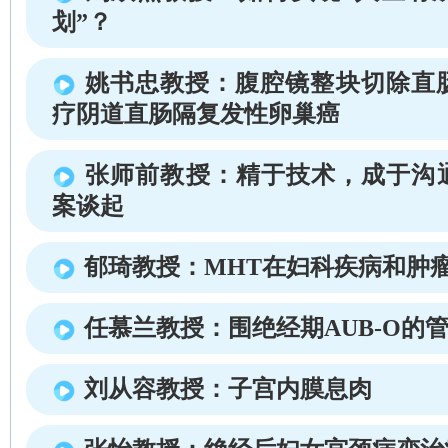
划”？
姚书忠教授：腹腔镜整块切除直
疗阴道直肠隔复发性卵巢癌
张师前教授：精于技术，成于沟
案谈起
郁琦教授：MHT在妇科疾病和肿
任慕兰教授：围绝经期AUB-O的
刘从容教授：子宫内膜息肉