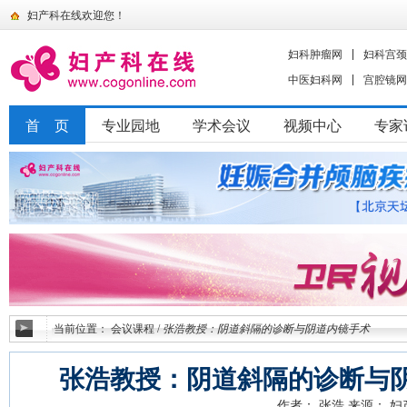
妇产科在线欢迎您！
妇科肿瘤网
妇科宫颈
中医妇科网
宫腔镜网
首 页
专业园地
学术会议
视频中心
专家
当前位置：
会议课程
/
张浩教授：阴道斜隔的诊断与阴道内镜手术
张浩教授：阴道斜隔的诊断与
作者： 张浩
来源： 妇