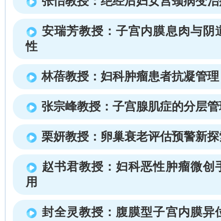
张怡教授：绝经后妇女宫颈病变治
安瑞芳教授：子宫内膜息肉与阴
性
林蓓教授：妇科肿瘤患者抗凝管理
张宗峰教授：子宫腺肌症的分层管
栗妍教授：卵巢衰老评估预警新探
赵书君教授：妇科恶性肿瘤微创
用
封全灵教授：腹膜型子宫内膜异