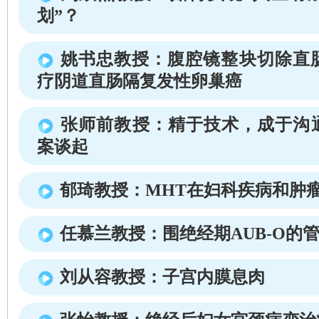
划”？
姚书忠教授：腹腔镜整块切除直
疗阴道直肠隔复发性卵巢癌
张师前教授：精于技术，成于沟
案谈起
郁琦教授：MHT在妇科疾病和肿
任慕兰教授：围绝经期AUB-O的
刘从容教授：子宫内膜息肉