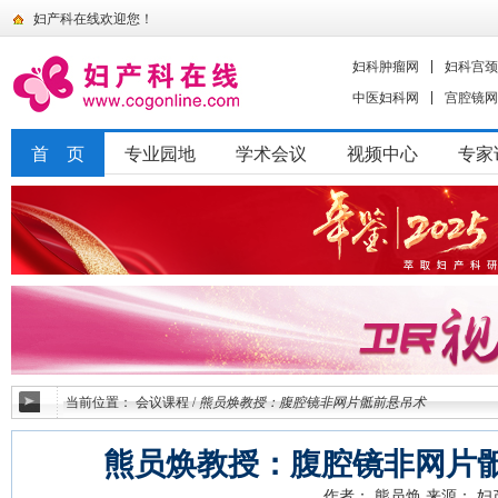
妇产科在线欢迎您！
妇科肿瘤网
妇科宫颈
中医妇科网
宫腔镜网
首 页
专业园地
学术会议
视频中心
专家
当前位置：
会议课程
/
熊员焕教授：腹腔镜非网片骶前悬吊术
熊员焕教授：腹腔镜非网片
作者： 熊员焕
来源： 妇