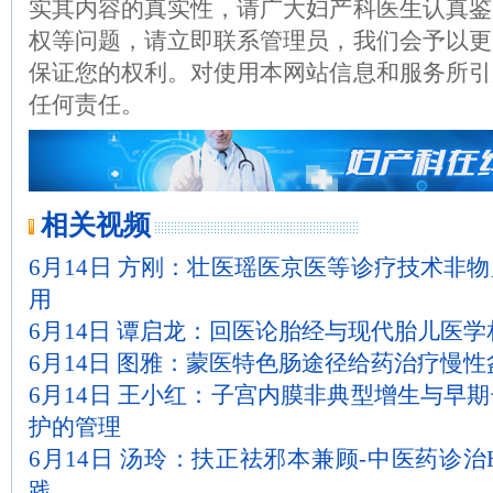
实其内容的真实性，请广大妇产科医生认真鉴
权等问题，请立即联系管理员，我们会予以更
保证您的权利。对使用本网站信息和服务所引
任何责任。
相关视频
6月14日 方刚：壮医瑶医京医等诊疗技术非
用
6月14日 谭启龙：回医论胎经与现代胎儿医
6月14日 图雅：蒙医特色肠途径给药治疗慢性
6月14日 王小红：子宫内膜非典型增生与早
护的管理
6月14日 汤玲：扶正祛邪本兼顾-中医药诊治
践