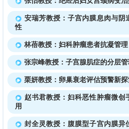
张怡教授：绝经后妇女宫颈病变治
安瑞芳教授：子宫内膜息肉与阴
性
林蓓教授：妇科肿瘤患者抗凝管理
张宗峰教授：子宫腺肌症的分层管
栗妍教授：卵巢衰老评估预警新探
赵书君教授：妇科恶性肿瘤微创
用
封全灵教授：腹膜型子宫内膜异