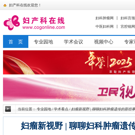
妇产科在线欢迎您！
妇科肿瘤网
妇科宫颈
中医妇科网
宫腔镜网
首 页
专业园地
学术会议
视频中心
专家
当前位置：
专业园地
/
学术看点
/
妇瘤新视野 | 聊聊妇科肿瘤遗传的那些
妇瘤新视野 | 聊聊妇科肿瘤遗