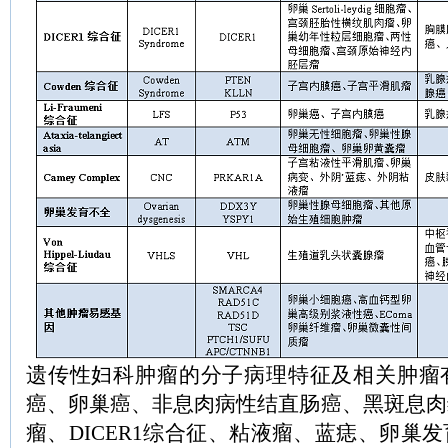
遗传性妇科肿瘤的分子病理特征及相关肿瘤
癌、卵巢癌、非息肉病性结直肠癌、黑斑息肉
瘤、DICER1综合征、粘液瘤、蓝痣、卵巢