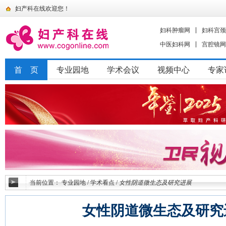
妇产科在线欢迎您！
妇科肿瘤网
妇科宫颈
中医妇科网
宫腔镜网
首 页
专业园地
学术会议
视频中心
专家
当前位置：
专业园地
/
学术看点
/
女性阴道微生态及研究进展
女性阴道微生态及研究