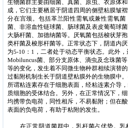
生物菌群主要由细菌、真菌、原虫、衣原体和
成，它们主要栖居于阴道四周的侧壁粘膜皱褶
分在宫颈。包括革兰阳性需氧或兼性需氧菌
菌、非溶血性链球菌、肠球菌及表皮葡萄球菌
大肠杆菌、加德纳菌等。厌氧菌包括梭状芽孢
类杆菌及梭形杆菌等。正常状态下，阴道内厌
为5-10：1，二者处于动态平衡状态。此外
Mobiluncus菌、部分支原体、滴虫及念珠
等的变化，发生着不同微生物种群相续演替的
过黏附机制生长于阴道壁粘膜外的生物膜中。
所谓粘连素存在于细胞表面，经粘连素介导，
质细胞的受体结合。另外，在正常情况下，细
均携带负电荷，同性相斥，不易黏附；但在酸
表面的负电荷，有助于粘附的发生。
在正常阴道菌群中，乳杆菌占优势。乳