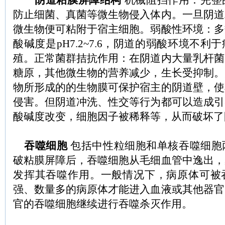
阴道粘膜屏障结构
机械阻挡作用：完整
防止细菌、真菌等微生物侵入体内。一旦阴道
微生物便可粘附于宿主细胞。弱酸性环境：多
酸碱度是pH7.2~7.6，阴道的弱酸环境不
殖。正常菌群拮抗作用：在阴道内大量乳杆菌
糖原，其他微生物的营养减少，生长受抑制。
物所形成的的生物膜可保护宿主的阴道壁，使
侵害。但阴道冲洗、性交等行为都可以造成引
酸碱度改变，细胞因子被稀释等，从而破坏了
吞噬细胞
包括中性粒细胞和单核吞噬细胞
破粘膜屏障后，吞噬细胞从毛细血管中逸出，
发挥其吞噬作用。一般情况下，病原体可被
强、数量多的病原体才能进入血液或其他器官
官的吞噬细胞继续进行吞噬杀灭作用。