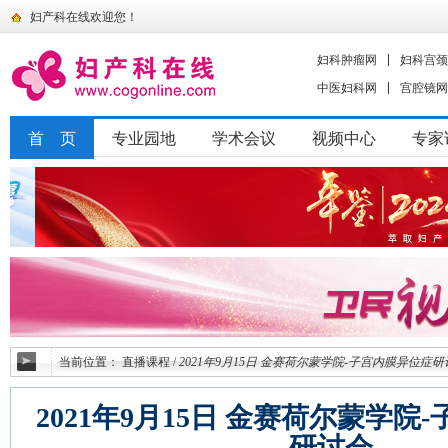
妇产科在线欢迎您！
妇科肿瘤网
妇科宫颈
中医妇科网
宫腔镜网
首 页
专业园地
学术会议
视频中心
专家
当前位置：
直播课程
/
2021年9月15日 金赛荷尔蒙学院-子宫内膜异位症
2021年9月15日 金赛荷尔蒙学院
研讨会