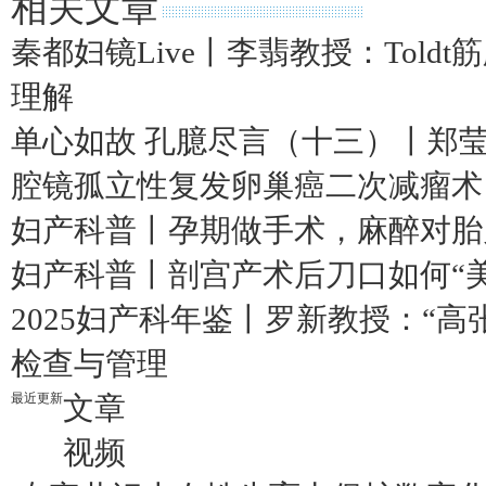
相关文章
秦都妇镜Live丨李翡教授：Tol
理解
单心如故 孔臆尽言（十三）丨郑
腔镜孤立性复发卵巢癌二次减瘤术
妇产科普丨孕期做手术，麻醉对胎
妇产科普丨剖宫产术后刀口如何“
2025妇产科年鉴丨罗新教授：“
检查与管理
最近更新
文章
视频