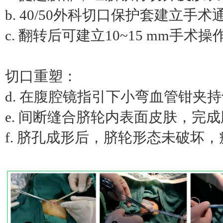
b. 40/50外科切口保护套建立手术
c. 翻转后可建立10~15 mm手术
切口重塑：
d. 在腹腔镜指引下小弯血管钳夹
e. 间断缝合脐轮内表面皮肤，完
f. 脐孔成形后，脐轮形态未破坏