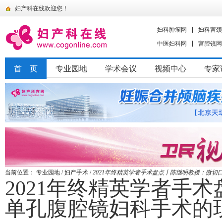
妇产科在线欢迎您！
妇科肿瘤网
妇科宫颈
中医妇科网
宫腔镜网
首 页
专业园地
学术会议
视频中心
专家
当前位置：
专业园地
/
妇产手术
/
2021年终精英学者手术盘点丨陈继明教授：微
2021年终精英学者手
单孔腹腔镜妇科手术的