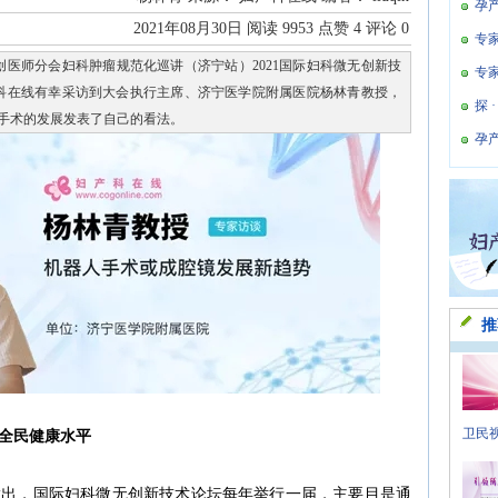
孕
2021年08月30日
阅读
9953
点赞
4
评论
0
专
创医师分会妇科肿瘤规范化巡讲（济宁站）2021国际妇科微无创新技
专
科在线有幸采访到大会执行主席、济宁医学院附属医院杨林青教授，
探 
手术的发展发表了自己的看法。
孕
推
卫民视
全民健康水平
指出，国际妇科微无创新技术论坛每年举行一届，主要目是通