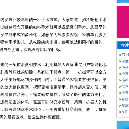
国内发展比较迅速的一种手术方式。大家知道，妇科微创手术
要以微创理念开展的妇科手术就可以说是微创手术。从最早的
渐发展到形式的多样化，如悬吊无气腹腹腔镜、经脐单孔腹腔
用哪种手术形式，从祛除疾病来讲，都可以达到同样的目的。
学
过自然腔道，实现没有切口的目标。
启 ·
深度
起来的一项前沿微创技术，利用机器人设备通过用户智能化地
怀孕
对肿瘤等病灶的切除，具有以下优点。第一，机械臂可以全方
推荐
比人手更好地达到操作的目的，比普通的腔镜要方便得多。第
推荐
推荐
镜的放大倍数更高，视野更精准更清晰，操作起来更方便，可
推荐
在机器操作台旁，不需要站立操作，节省了医生的体力消耗。
宫腔
，进行适当的休息，甚至可以补充水份等。第四，机器人的机
盆底
向，就可以到达手术部位，不用再重新打穿刺孔。并且，摄像
女性
需的暴露区域，使医生操作更便捷。