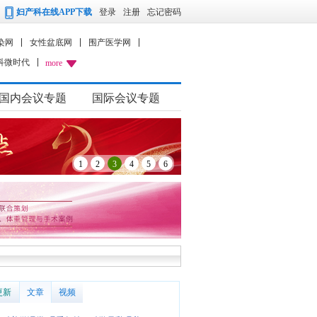
妇产科在线APP下载
登录
注册
忘记密码
染网
女性盆底网
围产医学网
科微时代
more
国内会议专题
国际会议专题
1
2
3
4
5
6
更新
文章
视频