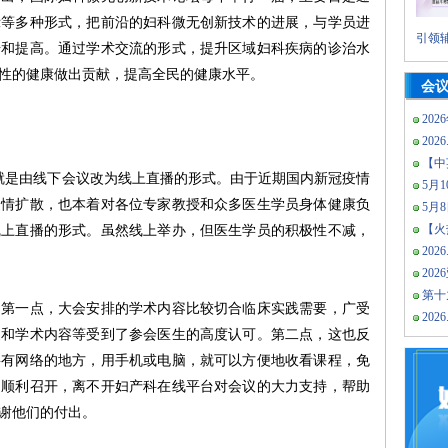
示等多种形式，把前沿的妇科微无创新技术的进展，与学员进
引领辅
步和提高。通过学术交流的形式，提升区域妇科疾病的诊治水
性的健康做出贡献，提高全民的健康水平。
会
202
2026
【中
就是由线下会议改为线上直播的形式。由于近期国内新冠疫情
5月10
疫情扩散，也本着对各位专家教授和众多医生学员身体健康负
5月
【火热
线上直播的形式。虽然线上举办，但医生学员的积极性不减，
2026
20
第十
。第一点，大会安排的学术内容比较切合临床实践需要，广受
2026
家和学术内容等受到了参会医生的高度认可。第二点，这也反
要有网络的地方，用手机或电脑，就可以方便地收看课程，免
的顺利召开，离不开妇产科在线平台对会议的大力支持，帮助
谢他们的付出。