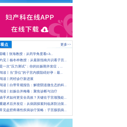
术看点
更多>>
 晨曦丨张海教授：从药学角度看r-h...
灼见丨杨冬梓教授：从最新指南共识看子宫...
是一次“压力测试”：你的妊娠期并发症，...
阅读丨当“异位”的子宫内膜阻碍好孕：最...
阅读丨闭经诊疗新进展
阅读丨白带常规报告：解密阴道微生态的科...
阅读丨妊娠合并梅毒：聚焦诊断与治疗
镜手术如何更安全高效？关键在于宫颈预处...
重建术后并发症：从病因探索到临床防治策...
常见盆腔疼痛性疾病诊疗策略：子宫腺肌病...