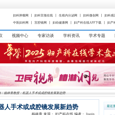
妇科肿瘤网
妇科宫颈在线
生殖内分泌网
妇科微创网
妇科感
中医妇科网
宫腔镜网
妇幼健康网
妇产科在线APP下载
妇产
议
视频中心
专家访谈
学科资讯
学术专题
年
/
杨林青教授：机器人手术或成腔镜发展新趋势
器人手术或成腔镜发展新趋势
最近
杨林青
来源： 妇产科在线
编者： liuqin