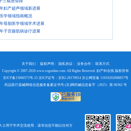
七十三载悬壶路
21年妇产超声领域新进展
产医学领域指南概况
21年母胎医学领域学术进展
21年子宫腺肌病诊疗进展
关于我们
┊
版权声明
┊
隐私协议
┊
业务合作
┊
联系方式
Copyright © 2007-2026
www.cogonline.com
. All Rights Reserved. 妇产科在线 版权所有
京ICP备15060573号-15
京ICP证号：京B2-20170914 京公网安备 11010202008857号
药品医疗器械网络信息服务备案证书号:(京)网药械信息备字（2025）第 00362 号
人士用于学术交流使用，该等信息不能以任何方