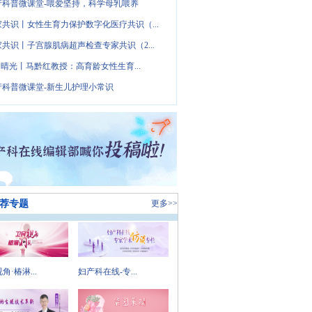
产科普微课堂-喂爱坚持，科学母乳喂养
家共识丨女性生育力保护数字化医疗共识（...
家共识丨子宫腺肌病超声检查专家共识（2...
· 晴光丨马黔红教授：高育龄女性生育...
产科普微课堂-新生儿护理小常识
荐专题
更多>>
角·椿淋...
妇产科在线-专...