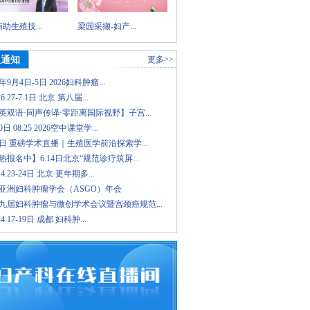
助生殖技...
梁园采撷-妇产...
议通知
更多>>
6年9月4日-5日 2026妇科肿瘤...
.6.27-7.1日 北京 第八届...
英双语·同声传译·零距离国际视野】子宫...
日 08:25 2026空中课堂学...
8日 重磅学术直播｜生殖医学前沿探索学...
报名中】6.14日北京“规范诊疗筑屏...
.4.23-24日 北京 更年期多...
26亚洲妇科肿瘤学会（ASGO）年会
九届妇科肿瘤与微创学术会议暨宫颈癌规范...
.4.17-19日 成都 妇科肿...