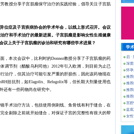
应芳教授分享子宫肌瘤保守治疗的实践经验，倡导关注子宫肌
内膜异位症及子宫疾病协会的学术年会，以线上形式召开。会议
物治疗和手术治疗的最新进展。子宫肌瘤是影响女性生殖健康
会议上关于子宫肌瘤的诊治和研究有哪些学术进展？
学
启 ·
，本次会议中，比利时的Donnez教授分享了子宫肌瘤的药
深度
体调节剂（醋酸乌利司他）2012年引入欧洲，到目前为止已
怀孕
进行治疗，但其治疗可能引发严重的肝损伤，因此该药物现在
推荐
抗剂，如Elagolix、Relugolix等，但长期大剂量使用也
推荐
外还有一些药物尚在研究中。
推荐
推荐
宫腔
腔镜手术治疗方法，包括使用倒刺线、鱼骨线有利于缝合，在
盆底
瘤完全剔除之前就开始缝合，对保证子宫的完整性有很大的帮
女性