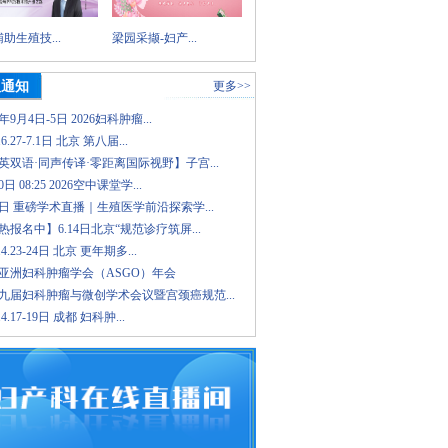
助生殖技...
梁园采撷-妇产...
议通知
更多>>
6年9月4日-5日 2026妇科肿瘤...
.6.27-7.1日 北京 第八届...
英双语·同声传译·零距离国际视野】子宫...
日 08:25 2026空中课堂学...
8日 重磅学术直播｜生殖医学前沿探索学...
报名中】6.14日北京“规范诊疗筑屏...
.4.23-24日 北京 更年期多...
26亚洲妇科肿瘤学会（ASGO）年会
九届妇科肿瘤与微创学术会议暨宫颈癌规范...
.4.17-19日 成都 妇科肿...