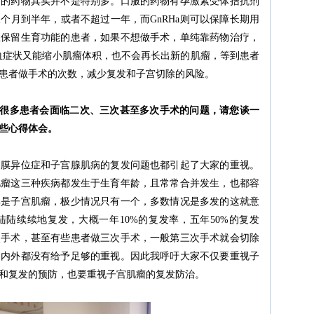
用的药物其实并不是特别多。口服的药物有孕激素受体拮抗剂
个月到半年，或者不超过一年，而GnRHa则可以保障长期用
想保留生育功能的患者，如果不想做手术，单纯靠药物治疗，
贫血症状又能缩小肌瘤体积，也不会再长出新的肌瘤，等到患者
患者做手术的次数，减少复发和子宫切除的风险。
，很多患者会面临二次、三次甚至多次手术的问题，请您谈一
些心得体会。
内膜异位症和子宫腺肌病的复发问题也都引起了大家的重视。
肌瘤这三种疾病都发生于生育年龄，且常常合并发生，也都容
其是子宫肌瘤，极少情况只有一个，多数情况是多发的这就意
陆续续地复发，大概一年10%的复发率，五年50%的复发
次手术，甚至有些患者做三次手术，一般第三次手术就会切除
国内外都没有给予足够的重视。因此我呼吁大家不仅要重视子
和复发的预防，也要重视子宫肌瘤的复发防治。