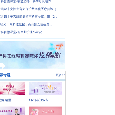
产科普微课堂-喂爱坚持，科学母乳喂养
家共识丨女性生育力保护数字化医疗共识（...
家共识丨子宫腺肌病超声检查专家共识（2...
· 晴光丨马黔红教授：高育龄女性生育...
产科普微课堂-新生儿护理小常识
荐专题
更多>>
角·椿淋...
妇产科在线-专...