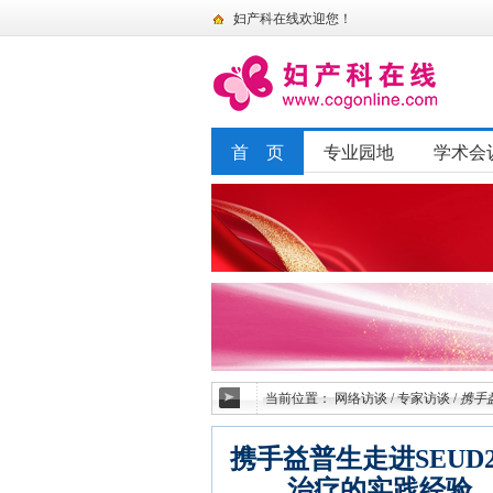
妇产科在线欢迎您！
首 页
专业园地
学术会
当前位置：
网络访谈
/
专家访谈
/
携手
携手益普生走进SEUD2
治疗的实践经验