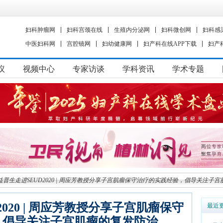
妇科肿瘤网
妇科宫颈在线
生殖内分泌网
妇科微创网
妇科感
中医妇科网
宫腔镜网
妇幼健康网
妇产科在线APP下载
妇产
议
视频中心
专家访谈
学科资讯
学术专题
益普生走进SEUD2020 | 周应芳教授分享子宫肌瘤保守治疗的实践经验，倡导关注子
020 | 周应芳教授分享子宫肌瘤保守
最近
，倡导关注子宫肌瘤的复发防治