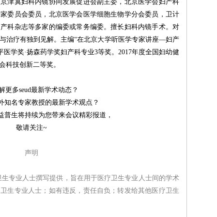
及京津冀妇科内镜协同发展促进会副主委，北京医学会妇产科
专家委员会委员，北京医学会医学细胞生物学分会委员，卫计
妇产科杂志等多家的编委或常务编委。擅长妇科内镜手术。对
与治疗有独到见解。主编“在北京大学听医学专家讲座—妇产
阶平医学奖·扬森药学奖妇产科专业3等奖。2017年度全国妇幼健
会科技创新二等奖。
解更多seud最新学术动态？
外知名专家教授的最新学术观点？
益普生将持续为您带来会议精彩报道，
敬请关注~
声明
卫生专业人士撰写提供，旨在用于医疗卫生专业人士间的学术
疗卫生专业人士；如有违反，责任自负；转发给其他医疗卫生