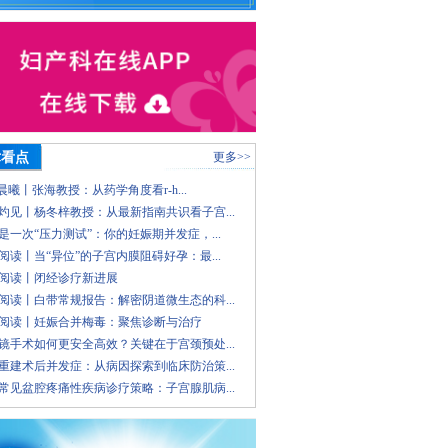
术看点
更多>>
 晨曦丨张海教授：从药学角度看r-h...
灼见丨杨冬梓教授：从最新指南共识看子宫...
是一次“压力测试”：你的妊娠期并发症，...
阅读丨当“异位”的子宫内膜阻碍好孕：最...
阅读丨闭经诊疗新进展
阅读丨白带常规报告：解密阴道微生态的科...
阅读丨妊娠合并梅毒：聚焦诊断与治疗
镜手术如何更安全高效？关键在于宫颈预处...
重建术后并发症：从病因探索到临床防治策...
常见盆腔疼痛性疾病诊疗策略：子宫腺肌病...