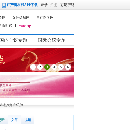
妇产科在线APP下载
登录
注册
忘记密码
染网
女性盆底网
围产医学网
科微时代
more
国内会议专题
国际会议专题
1
2
3
4
5
6
宫肌瘤的复发防治
更新
文章
视频