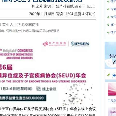
孕
周应芳
来源： 妇产科在线
编者： liuqin
专
2020年11月18日
阅读
11804
点赞
4
评论
0
专
探 
孕
推
卫民视
第六届子宫内膜异位症及子宫疾病协会（SEUD）年会以线上会议
聚焦子宫内膜异位症与子宫疾病的药物治疗和手术治疗的最新