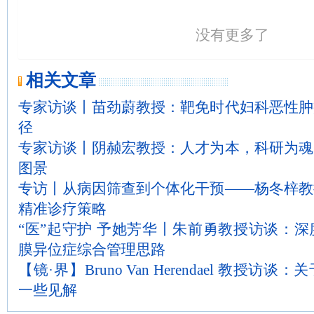
没有更多了
相关文章
专家访谈丨苗劲蔚教授：靶免时代妇科恶性肿
径
专家访谈丨阴赪宏教授：人才为本，科研为魂
图景
专访丨从病因筛查到个体化干预——杨冬梓教
精准诊疗策略
“医”起守护 予她芳华丨朱前勇教授访谈：
膜异位症综合管理思路
【镜·界】Bruno Van Herendael 教授
一些见解