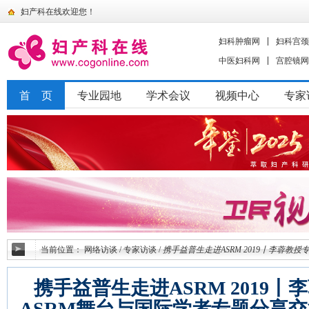
妇产科在线欢迎您！
妇科肿瘤网
妇科宫颈
中医妇科网
宫腔镜网
首 页
专业园地
学术会议
视频中心
专家
当前位置：
网络访谈
/
专家访谈
/
携手益普生走进ASRM 2019丨李蓉教
携手益普生走进ASRM 2019
ASRM舞台与国际学者专题分享交