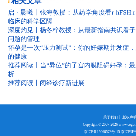
相关文章
启 · 晨曦丨张海教授：从药学角度看r-hFSH:r-h
临床的科学区隔
深度灼见丨杨冬梓教授：从最新指南共识看子
问题的管理
怀孕是一次“压力测试”：你的妊娠期并发症
的健康
推荐阅读丨当“异位”的子宫内膜阻碍好孕：
析
推荐阅读丨闭经诊疗新进展
关于我们
┊
版权声
Copyright © 2007-2026
www.cogon
京ICP备15060573号-15
京ICP证号：