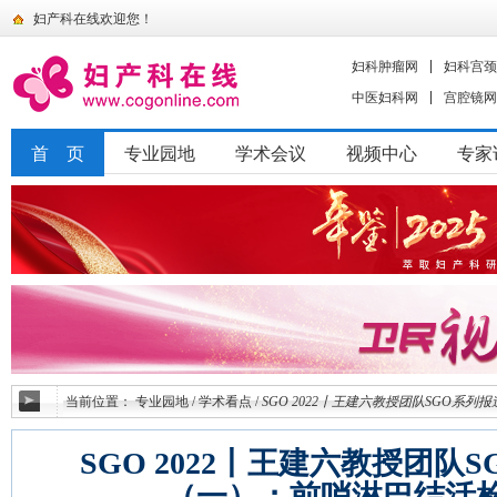
妇产科在线欢迎您！
妇科肿瘤网
妇科宫颈
中医妇科网
宫腔镜网
首 页
专业园地
学术会议
视频中心
专家
当前位置：
专业园地
/
学术看点
/
SGO 2022丨王建六教授团队SGO系
SGO 2022丨王建六教授团队
（一）：前哨淋巴结活