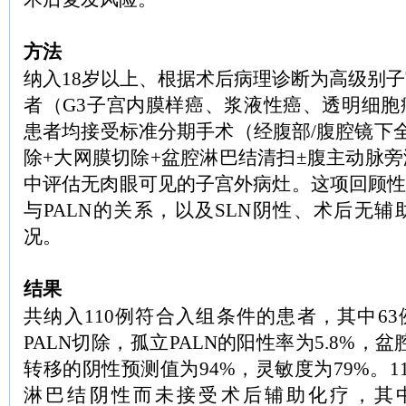
方法
纳入18岁以上、根据术后病理诊断为高级别
者（G3子宫内膜样癌、浆液性癌、透明细胞
患者均接受标准分期手术（经腹部/腹腔镜下
除+大网膜切除+盆腔淋巴结清扫±腹主动脉
中评估无肉眼可见的子宫外病灶。这项回顾性
与PALN的关系，以及SLN阴性、术后无
况。
结果
共纳入110例符合入组条件的患者，其中63
PALN切除，孤立PALN的阳性率为5.8%，盆
转移的阴性预测值为94%，灵敏度为79%。1
淋巴结阴性而未接受术后辅助化疗，其中