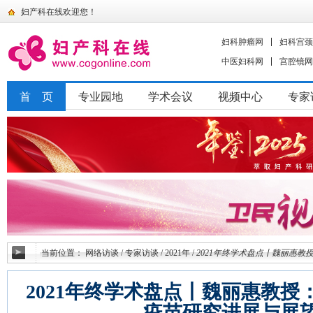
妇产科在线欢迎您！
妇科肿瘤网
妇科宫颈
中医妇科网
宫腔镜网
首 页
专业园地
学术会议
视频中心
专家
当前位置：
网络访谈
/
专家访谈
/
2021年
/
2021年终学术盘点丨魏丽惠教
2021年终学术盘点丨魏丽惠教授：
疫苗研究进展与展