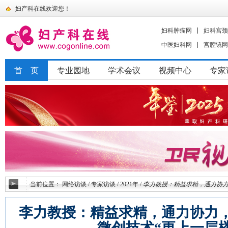
妇产科在线欢迎您！
妇科肿瘤网
妇科宫颈
中医妇科网
宫腔镜网
首 页
专业园地
学术会议
视频中心
专家
当前位置：
网络访谈
/
专家访谈
/
2021年
/
李力教授：精益求精，通力协力
李力教授：精益求精，通力协力
微创技术“更上一层楼