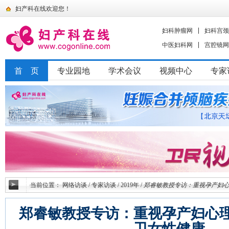
妇产科在线欢迎您！
妇科肿瘤网
妇科宫颈
中医妇科网
宫腔镜网
首 页
专业园地
学术会议
视频中心
专家
当前位置：
网络访谈
/
专家访谈
/
2019年
/
郑睿敏教授专访：重视孕产妇
郑睿敏教授专访：重视孕产妇心
卫女性健康